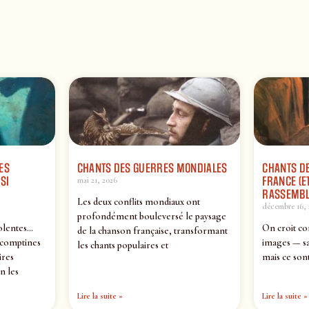
ES
CHANTS DES GUERRES MONDIALES
CHANTS DE
SI
FRANCE (ET
mai 21, 2026
RASSEMBL
Les deux conflits mondiaux ont
décembre 16, 
profondément bouleversé le paysage
olentes…
On croit co
de la chanson française, transformant
 comptines
images — sa
les chants populaires et
ires
mais ce sont
n les
Lire la suite »
Lire la suite »