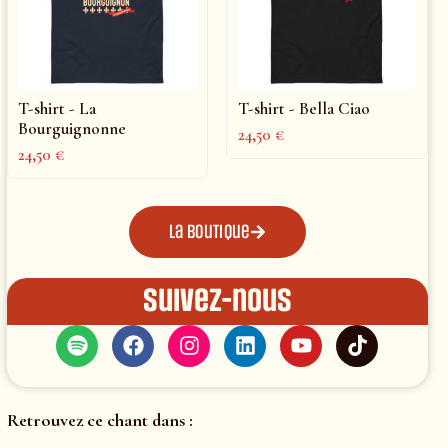
T-shirt - La
T-shirt - Bella Ciao
Bourguignonne
24,50
€
24,50
€
La boutique
Suivez-nous
Retrouvez ce chant dans :