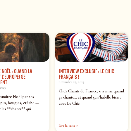
 NOËL : QUAND LA
INTERVIEW EXCLUSIF : LE CHIC
 L’EUROPE) SE
FRANÇAIS !
ENT
novembre 27, 2025
2025
Chez Chants de France, on aime quand
nnaître Noël par ses
ça chante… et quand ça s’habille bien :
pin, bougies, crèche —
avec Le Chic
 les **chants** qui
Lire la suite »