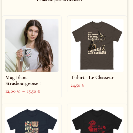
Mug Blanc
T-shirt - Le Chasseur
Strasbourgeoise !
24,50
€
12,00
€
–
15,50
€