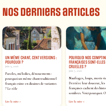
Nos derniers articles
UN MÊME CHANT, CENT VERSIONS :
POURQUOI NOS COMPTIN
POURQUOI ?
FRANÇAISES SONT-ELLES 
CRUELLES ?
juin 9, 2026
juin 7, 2026
Paroles, mélodies, dénouements :
Naufrages, loups, morts vi
pourquoi un même chant traditionnel
Derrière leur douceur, les
français existe en dizaines de variantes
françaises cachent des histo
? Le rôle
sombres. Voici pourquoi. O
Lire la suite »
Lire la suite »