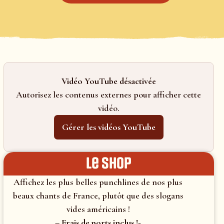
Vidéo YouTube désactivée
Autorisez les contenus externes pour afficher cette
vidéo.
Gérer les vidéos YouTube
le shop
Affichez les plus belles punchlines de nos plus
beaux chants de France, plutôt que des slogans
vides américains !
– Frais de ports inclus !-