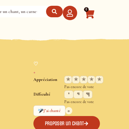
0
♡
+
★
★
★
★
★
Appréciation
Pas encore de vote
Difficulté
Pas encore de vote
0
J’ai chanté
Proposer un chant