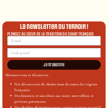
La newsletter du terroir !
PLONGEZ AU CŒUR DE LA TRADITION DU CHANT FRANÇAIS
Je m'abonne
Abonnez-vous et découvrez :
Des découvertes de chants issus de toutes les régions
françaises
Des histoires et anecdotes sur notre merveilleux et
précieux patrimoine
Des playlists thématiques pour animer partout et tout le