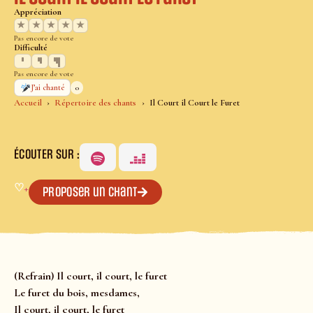
Appréciation
★
★
★
★
★
Pas encore de vote
Difficulté
Pas encore de vote
0
J’ai chanté
Accueil
Répertoire des chants
Il Court il Court le Furet
ÉCOUTER SUR :
♡
+
Proposer un chant
(Refrain) Il court, il court, le furet
Le furet du bois, mesdames,
Il court, il court, le furet