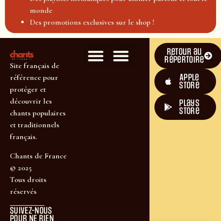
monde
Des promotions exclusives sur le shop !
Retour au
répertoire
Site français de
Apple
référence pour
Store
protéger et
découvrir les
plays
store
chants populaires
et traditionnels
français.
Chants de France
© 2025
Tous droits
réservés
SUIVEZ-NOUS
POUR NE RIEN