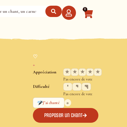
0
♡
+
★
★
★
★
★
Appréciation
Pas encore de vote
Difficulté
Pas encore de vote
0
J’ai chanté
Proposer un chant