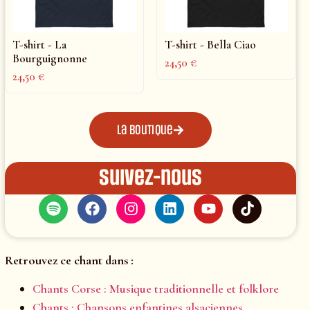
T-shirt - La
T-shirt - Bella Ciao
Bourguignonne
24,50
€
24,50
€
La boutique
Suivez-nous
Retrouvez ce chant dans :
Chants Corse : Musique traditionnelle et folklore
Chants : Chansons enfantines alsaciennes