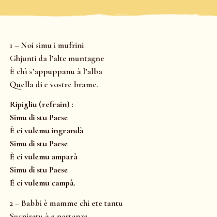
1 – Noi simu i mufrini
Ghjunti da l’alte muntagne
È chì s’appuppanu à l’alba
Quella di e vostre brame.
Ripigliu (refrain) :
Simu di stu Paese
È ci vulemu ingrandà
Simu di stu Paese
È ci vulemu amparà
Simu di stu Paese
È ci vulemu campà.
2 – Babbi è mamme chi ete tantu
Suspiratu à e partanze