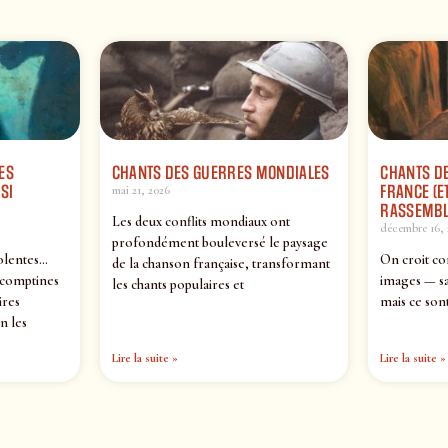
ES
CHANTS DES GUERRES MONDIALES
CHANTS DE
SI
FRANCE (ET
mai 21, 2026
RASSEMBL
Les deux conflits mondiaux ont
décembre 16, 
profondément bouleversé le paysage
olentes…
On croit co
de la chanson française, transformant
 comptines
images — sa
les chants populaires et
ires
mais ce sont
n les
Lire la suite »
Lire la suite »