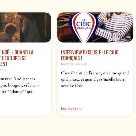
 NOËL : QUAND LA
INTERVIEW EXCLUSIF : LE CHIC
 L’EUROPE) SE
FRANÇAIS !
ENT
novembre 27, 2025
2025
Chez Chants de France, on aime quand
nnaître Noël par ses
ça chante… et quand ça s’habille bien :
pin, bougies, crèche —
avec Le Chic
 les **chants** qui
Lire la suite »