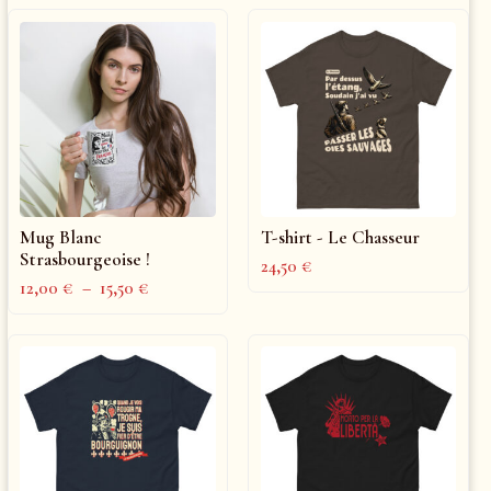
Mug Blanc
T-shirt - Le Chasseur
Strasbourgeoise !
24,50
€
12,00
€
–
15,50
€