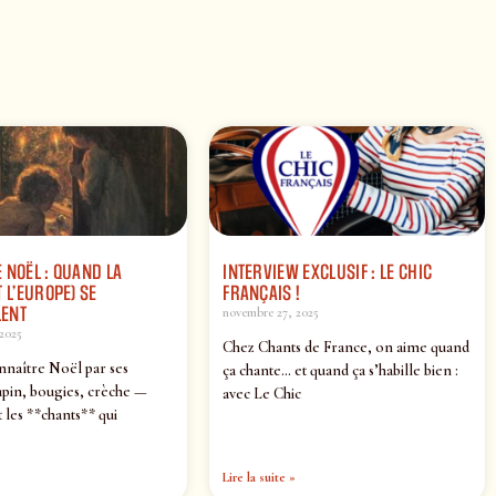
 NOËL : QUAND LA
INTERVIEW EXCLUSIF : LE CHIC
 L’EUROPE) SE
FRANÇAIS !
ENT
novembre 27, 2025
2025
Chez Chants de France, on aime quand
nnaître Noël par ses
ça chante… et quand ça s’habille bien :
pin, bougies, crèche —
avec Le Chic
 les **chants** qui
Lire la suite »