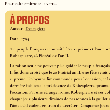
Pour culte embrasse la vertu.
À propos
Auteur :
Desaugiers
Date : 1794
"Le peuple français reconnaît l’être suprême et l’immort
Robespierre, 26 Floréal de l’an II.
La raison seule ne pouvait plus guider le peuple français, 
Il fut donc arrêté que le 20 Prairial an II, une fête serait
suprême. Un hymne fut commandé pour l’occasion, et la 
dernière fois sous la présidence de Robespierre, promu 
l’occasion. Par une étrange ironie, Robespierre et ses col
chaque jour plusieurs dizaines de personnes à la guilloti
l’âme qu’il étaient en train de décréter ! Cinquante jours