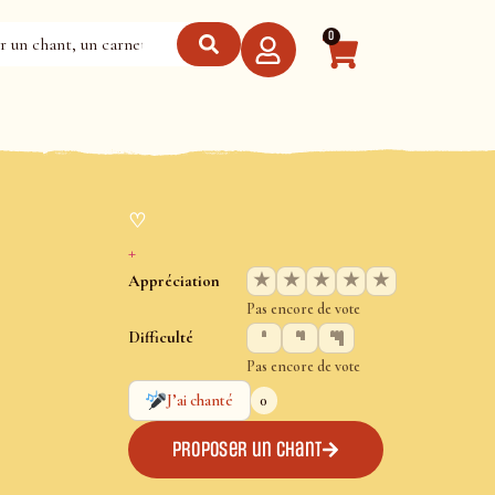
0
♡
+
★
★
★
★
★
Appréciation
Pas encore de vote
Difficulté
Pas encore de vote
0
J’ai chanté
Proposer un chant