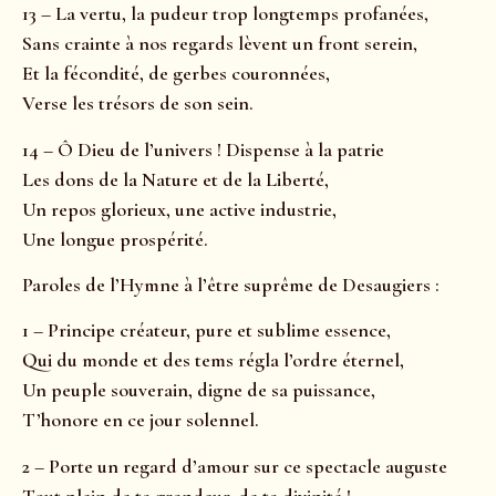
13 – La vertu, la pudeur trop longtemps profanées,
Sans crainte à nos regards lèvent un front serein,
Et la fécondité, de gerbes couronnées,
Verse les trésors de son sein.
14 – Ô Dieu de l’univers ! Dispense à la patrie
Les dons de la Nature et de la Liberté,
Un repos glorieux, une active industrie,
Une longue prospérité.
Paroles de l’Hymne à l’être suprême de Desaugiers :
1 – Principe créateur, pure et sublime essence,
Qui du monde et des tems régla l’ordre éternel,
Un peuple souverain, digne de sa puissance,
T’honore en ce jour solennel.
2 – Porte un regard d’amour sur ce spectacle auguste
Tout plein de ta grandeur, de ta divinité !