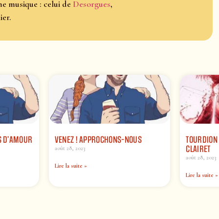
ême musique : celui de
Desorgues
,
ier.
S D’AMOUR
VENEZ ! APPROCHONS-NOUS
TOURDION 
CLAIRET
août 28, 2023
août 28, 2023
Lire la suite »
Lire la suite »