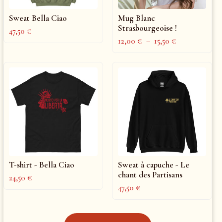
Sweat Bella Ciao
Mug Blanc
Strasbourgeoise !
47,50
€
12,00
€
–
15,50
€
T-shirt - Bella Ciao
Sweat à capuche - Le
chant des Partisans
24,50
€
47,50
€