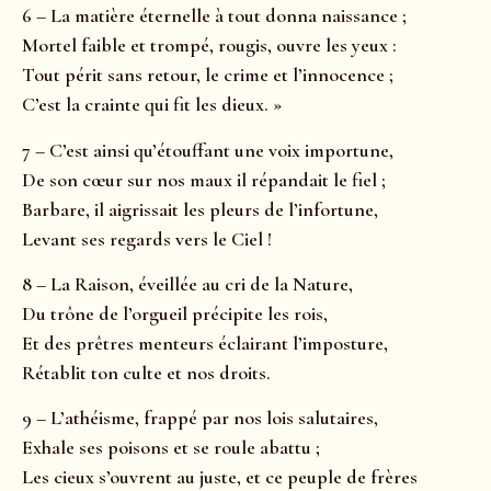
6 – La matière éternelle à tout donna naissance ;
Mortel faible et trompé, rougis, ouvre les yeux :
Tout périt sans retour, le crime et l’innocence ;
C’est la crainte qui fit les dieux. »
7 – C’est ainsi qu’étouffant une voix importune,
De son cœur sur nos maux il répandait le fiel ;
Barbare, il aigrissait les pleurs de l’infortune,
Levant ses regards vers le Ciel !
8 – La Raison, éveillée au cri de la Nature,
Du trône de l’orgueil précipite les rois,
Et des prêtres menteurs éclairant l’imposture,
Rétablit ton culte et nos droits.
9 – L’athéisme, frappé par nos lois salutaires,
Exhale ses poisons et se roule abattu ;
Les cieux s’ouvrent au juste, et ce peuple de frères