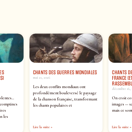
ES
CHANTS DES GUERRES MONDIALES
CHANTS DE
SI
FRANCE (ET
mai 21, 2026
RASSEMBL
Les deux conflits mondiaux ont
décembre 16, 
profondément bouleversé le paysage
olentes…
On croit co
de la chanson française, transformant
 comptines
images — sa
les chants populaires et
ires
mais ce sont
n les
Lire la suite »
Lire la suite »