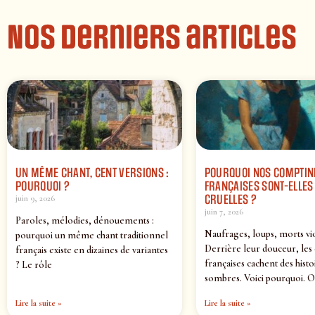
Nos derniers articles
UN MÊME CHANT, CENT VERSIONS :
POURQUOI NOS COMPTIN
POURQUOI ?
FRANÇAISES SONT-ELLES 
CRUELLES ?
juin 9, 2026
juin 7, 2026
Paroles, mélodies, dénouements :
Naufrages, loups, morts vi
pourquoi un même chant traditionnel
Derrière leur douceur, les
français existe en dizaines de variantes
françaises cachent des histo
? Le rôle
sombres. Voici pourquoi. O
Lire la suite »
Lire la suite »