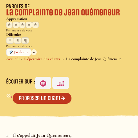
PAROLES DE
La complainte de Jean Quémeneur
Appréciation
★
★
★
★
★
Pas encore de vote
Difficulté
Pas encore de vote
0
J’ai chanté
Accueil
Répertoire des chants
La complainte de Jean Quémeneur
ÉCOUTER SUR :
♡
+
Proposer un chant
1 – Il s’appelait Jean Quemeneur,