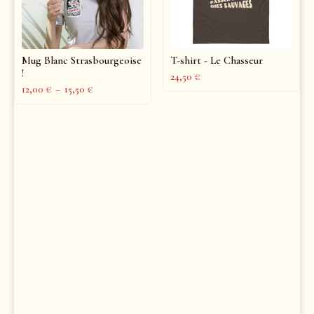
Mug Blanc Strasbourgeoise
T-shirt - Le Chasseur
!
24,50
€
12,00
€
–
15,50
€