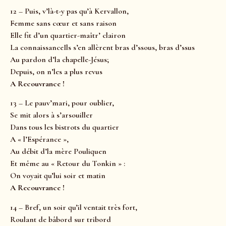
12 – Puis, v’là-t-y pas qu’à Kervallon,
Femme sans cœur et sans raison
Elle fit d’un quartier-maîtr’ clairon
La connaissanceIls s’en allèrent bras d’ssous, bras d’ssus
Au pardon d’la chapelle-Jésus;
Depuis, on n’les a plus revus
A Recouvrance !
13 – Le pauv’mari, pour oublier,
Se mit alors à s’arsouiller
Dans tous les bistrots du quartier
A « l’Espérance »,
Au débit d’la mère Pouliquen
Et même au « Retour du Tonkin » :
On voyait qu’lui soir et matin
A Recouvrance !
14 – Bref, un soir qu’il ventait très fort,
Roulant de bâbord sur tribord