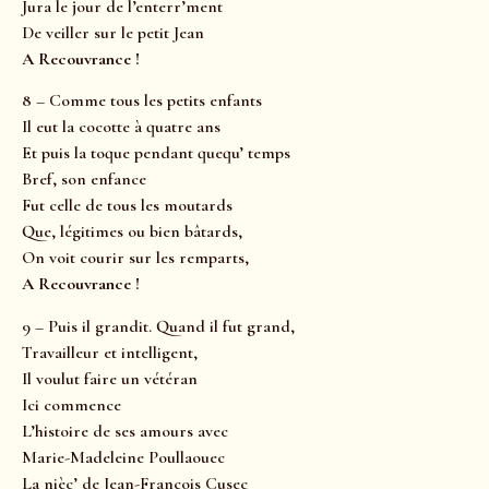
Jura le jour de l’enterr’ment
De veiller sur le petit Jean
A Recouvrance !
8 – Comme tous les petits enfants
Il eut la cocotte à quatre ans
Et puis la toque pendant quequ’ temps
Bref, son enfance
Fut celle de tous les moutards
Que, légitimes ou bien bâtards,
On voit courir sur les remparts,
A Recouvrance !
9 – Puis il grandit. Quand il fut grand,
Travailleur et intelligent,
Il voulut faire un vétéran
Ici commence
L’histoire de ses amours avec
Marie-Madeleine Poullaouec
La nièc’ de Jean-François Cusec