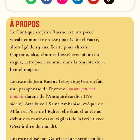
À propos
Le Cantique de Jean Racine est une pièce
vocale composée en 1865 par Gabriel Fauré,
alors âgé de 19 ans. Écrite pour chœur
(soprano, alto, ténor et basse) avec piano ou
orgue, cette pièce se situe dans la tonalité de ré
bémol majeur.
Le texte de Jean Racine (1639-1699) est en fait
une paraphrase de l’hymne
Consors paterni
luminis
datant de l’Antiquité tardive (IVe
siècle). Attribuée à Saint Ambroise, évêque de
Milan et Père de l’Eglise, elle était chantée au
début des matines (ou vigiles) de la férie tierce
(c’est-à-dire du mardi).
Le texte utilisé par Gabriel Fauré serait en fait