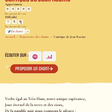
Appréciation
★
★
★
★
★
Pas encore de vote
Difficulté
Pas encore de vote
0
J’ai chanté
Accueil
Répertoire des chants
Cantique de Jean Racine
ÉCOUTER SUR :
♡
+
Proposer un chant
Verbe égal au Très-Haut, notre unique espérance,
Jour éternel de la terre et des cieux,
De la paisible nuit nous rompons le silence :