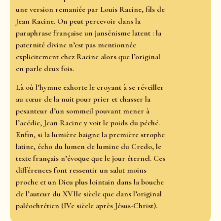
une version remaniée par Louis Racine, fils de
Jean Racine. On peut percevoir dans la
paraphrase française un jansénisme latent : la
paternité divine n’est pas mentionnée
explicitement chez Racine alors que l’original
en parle deux fois.
Là où l’hymne exhorte le croyant à se réveiller
au cœur de la nuit pour prier et chasser la
pesanteur d’un sommeil pouvant mener à
l’acédie, Jean Racine y voit le poids du péché.
Enfin, si la lumière baigne la première strophe
latine, écho du lumen de lumine du Credo, le
texte français n’évoque que le jour éternel. Ces
différences font ressentir un salut moins
proche et un Dieu plus lointain dans la bouche
de l’auteur du XVIIe siècle que dans l’original
paléochrétien (IVe siècle après Jésus-Christ).