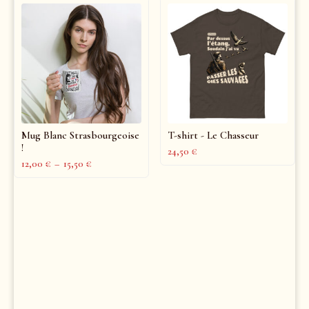
Mug Blanc Strasbourgeoise
T-shirt - Le Chasseur
!
24,50
€
12,00
€
–
15,50
€