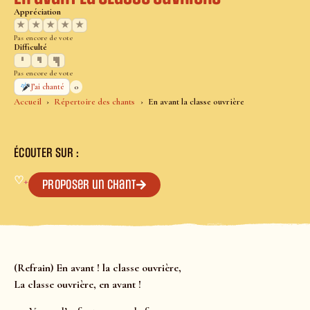
Appréciation
★
★
★
★
★
Pas encore de vote
Difficulté
Pas encore de vote
0
J’ai chanté
Accueil
Répertoire des chants
En avant la classe ouvrière
ÉCOUTER SUR :
♡
+
Proposer un chant
(Refrain) En avant ! la classe ouvrière,
La classe ouvrière, en avant !