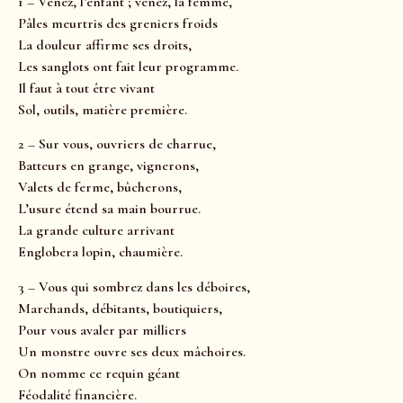
1 – Venez, l’enfant ; venez, la femme,
Pâles meurtris des greniers froids
La douleur affirme ses droits,
Les sanglots ont fait leur programme.
Il faut à tout être vivant
Sol, outils, matière première.
2 – Sur vous, ouvriers de charrue,
Batteurs en grange, vignerons,
Valets de ferme, bûcherons,
L’usure étend sa main bourrue.
La grande culture arrivant
Englobera lopin, chaumière.
3 – Vous qui sombrez dans les déboires,
Marchands, débitants, boutiquiers,
Pour vous avaler par milliers
Un monstre ouvre ses deux mâchoires.
On nomme ce requin géant
Féodalité financière.