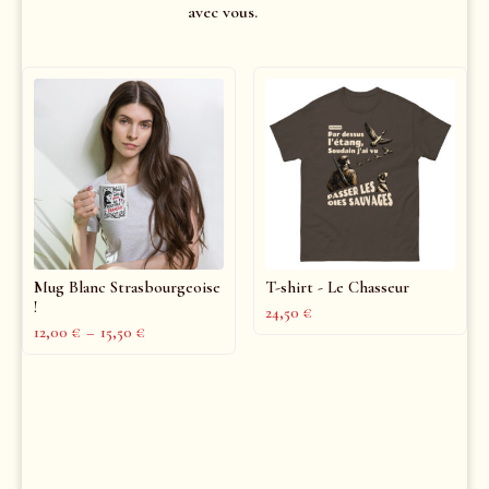
avec vous.
Mug Blanc Strasbourgeoise
T-shirt - Le Chasseur
!
24,50
€
12,00
€
–
15,50
€