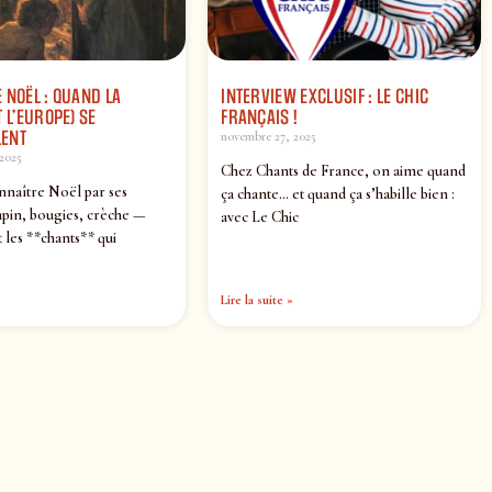
 NOËL : QUAND LA
INTERVIEW EXCLUSIF : LE CHIC
 L’EUROPE) SE
FRANÇAIS !
ENT
novembre 27, 2025
2025
Chez Chants de France, on aime quand
nnaître Noël par ses
ça chante… et quand ça s’habille bien :
pin, bougies, crèche —
avec Le Chic
 les **chants** qui
Lire la suite »