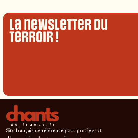
La newsletter du
terroir !
Site français de référence pour protéger et