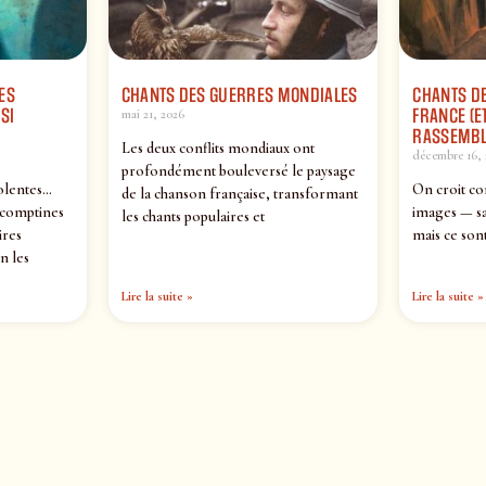
ES
CHANTS DES GUERRES MONDIALES
CHANTS DE
SI
FRANCE (ET
mai 21, 2026
RASSEMBL
Les deux conflits mondiaux ont
décembre 16, 
profondément bouleversé le paysage
olentes…
On croit co
de la chanson française, transformant
 comptines
images — sa
les chants populaires et
ires
mais ce sont
n les
Lire la suite »
Lire la suite »