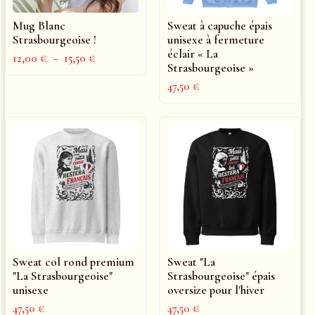
Mug Blanc
Sweat à capuche épais
Strasbourgeoise !
unisexe à fermeture
éclair « La
12,00
€
–
15,50
€
Strasbourgeoise »
47,50
€
Sweat col rond premium
Sweat "La
"La Strasbourgeoise"
Strasbourgeoise" épais
unisexe
oversize pour l'hiver
47,50
€
47,50
€