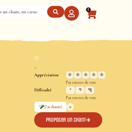
0
♡
+
★
★
★
★
★
Appréciation
Pas encore de vote
Difficulté
Pas encore de vote
0
J’ai chanté
Proposer un chant