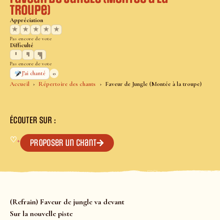
troupe)
Appréciation
★
★
★
★
★
Pas encore de vote
Difficulté
Pas encore de vote
0
J’ai chanté
Accueil
Répertoire des chants
Faveur de Jungle (Montée à la troupe)
ÉCOUTER SUR :
♡
+
Proposer un chant
(Refrain) Faveur de jungle va devant
Sur la nouvelle piste