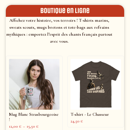
Boutique en ligne
Affichez votre histoire, vos terroirs ! T-shirts marins,
sweats scouts, mugs bretons et tote-bags aux refrains
mythiques : emportez l’esprit des chants français partout
avec vous.
Mug Blanc Strasbourgeoise
T-shirt - Le Chasseur
!
24,50
€
12,00
€
–
15,50
€