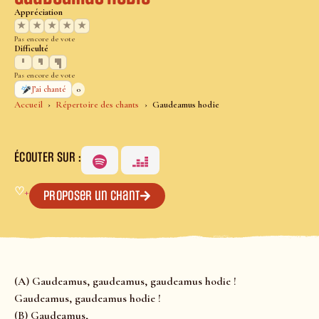
Appréciation
★
★
★
★
★
Pas encore de vote
Difficulté
Pas encore de vote
0
J’ai chanté
Accueil
Répertoire des chants
Gaudeamus hodie
ÉCOUTER SUR :
♡
+
Proposer un chant
(A) Gaudeamus, gaudeamus, gaudeamus hodie !
Gaudeamus, gaudeamus hodie !
(B) Gaudeamus,