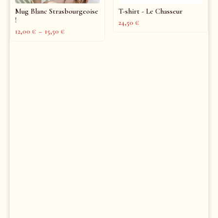
Mug Blanc Strasbourgeoise
T-shirt - Le Chasseur
!
24,50
€
12,00
€
–
15,50
€