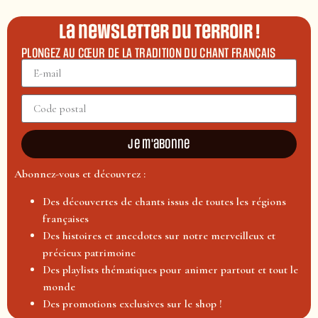
La newsletter du terroir !
PLONGEZ AU CŒUR DE LA TRADITION DU CHANT FRANÇAIS
Je m'abonne
Abonnez-vous et découvrez :
Des découvertes de chants issus de toutes les régions
françaises
Des histoires et anecdotes sur notre merveilleux et
précieux patrimoine
Des playlists thématiques pour animer partout et tout le
monde
Des promotions exclusives sur le shop !