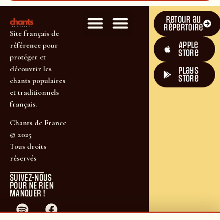
Retour au
répertoire
Site français de
Apple
référence pour
Store
protéger et
découvrir les
plays
store
chants populaires
et traditionnels
français.
Chants de France
© 2025
Tous droits
réservés
SUIVEZ-NOUS
POUR NE RIEN
MANQUER !