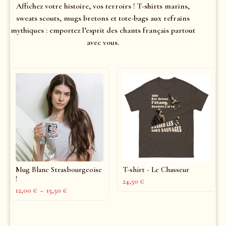
Affichez votre histoire, vos terroirs ! T-shirts marins,
sweats scouts, mugs bretons et tote-bags aux refrains
mythiques : emportez l’esprit des chants français partout
avec vous.
Mug Blanc Strasbourgeoise
T-shirt - Le Chasseur
!
24,50
€
12,00
€
–
15,50
€