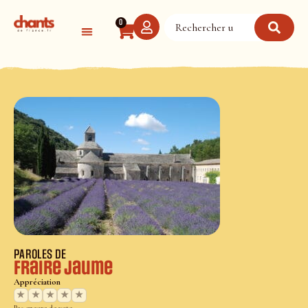
Panneau de gestion des cookies
0
PAROLES DE
Fraire Jaume
Appréciation
★
★
★
★
★
Pas encore de vote