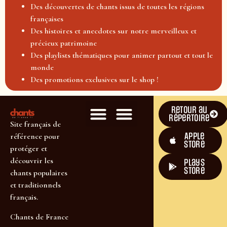
Des découvertes de chants issus de toutes les régions
françaises
Des histoires et anecdotes sur notre merveilleux et
précieux patrimoine
Des playlists thématiques pour animer partout et tout le
monde
Des promotions exclusives sur le shop !
Retour au
répertoire
Site français de
Apple
référence pour
Store
protéger et
découvrir les
plays
store
chants populaires
et traditionnels
français.
Chants de France