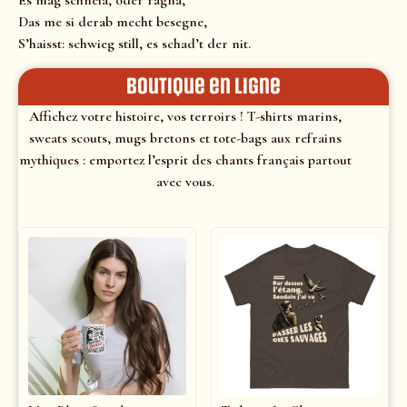
Es mag schneia, oder ragna,
Das me si derab mecht besegne,
S’haisst: schwieg still, es schad’t der nit.
Boutique en ligne
Affichez votre histoire, vos terroirs ! T-shirts marins,
sweats scouts, mugs bretons et tote-bags aux refrains
mythiques : emportez l’esprit des chants français partout
avec vous.