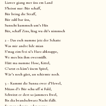
Liawer giang mer üss em Land
S’heisst nur: Bür schaff,
Bür bring die Straff,
Bür zahl bar üss,
Sunscht kummsch um’s Hüs
Bür, schaff Zins, lüag wu dü’s nimmsch
2 – Das esch numme jetz der Schatte
Was mir andre lide mian
S’mag eim frei si’s Harz abknappe,
We mes bin ihm ewermüllt.
Hätt ma numme Hose, Kittel,
G’setzt es käm’i üsem Spitel,
Wär’s noch güet, un schirmte noch.
3 – Kummt die Sunna ewer d’Hewel,
Müass d’r Bür schu uff si Fald,
Schwitzt er dert so jammers Ewel,
Bis dia brandschwarz Nacht ifallt.