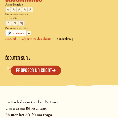
Appréciation
★
★
★
★
★
Pas encore de vote
Difficulté
Pas encore de vote
0
J’ai chanté
Accueil
Répertoire des chants
Bauernkrieg
ÉCOUTER SUR :
♡
+
Proposer un chant
1 – Esch das net a eland’s Lawa
Um a arma Büreschtand
Eb mer het d’r Nama traga