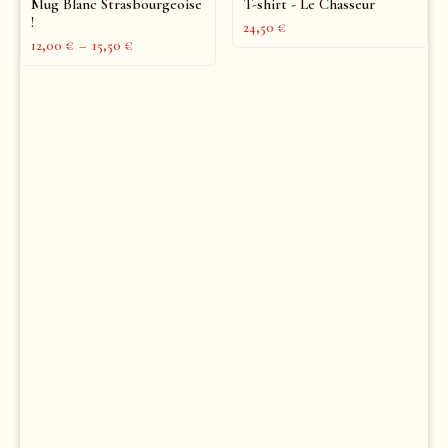
Mug Blanc Strasbourgeoise
T-shirt - Le Chasseur
!
24,50
€
12,00
€
–
15,50
€