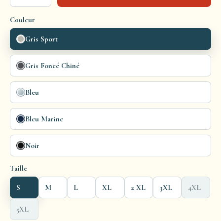
Couleur
Gris Sport
Gris Foncé Chiné
Bleu
Bleu Marine
Noir
Taille
S
M
L
XL
2 XL
3XL
4XL
5XL