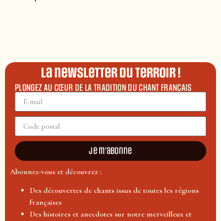
La newsletter du terroir !
PLONGEZ AU CŒUR DE LA TRADITION DU CHANT FRANÇAIS
Je m'abonne
Abonnez-vous et découvrez :
Des découvertes de chants issus de toutes les régions
françaises
Des histoires et anecdotes sur notre merveilleux et