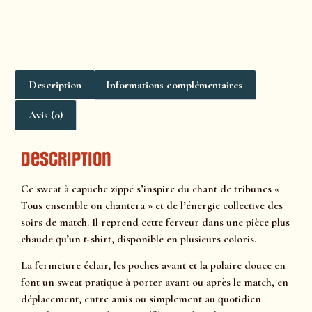
Description
Informations complémentaires
Avis (0)
Description
Ce sweat à capuche zippé s’inspire du chant de tribunes «
Tous ensemble on chantera » et de l’énergie collective des
soirs de match. Il reprend cette ferveur dans une pièce plus
chaude qu’un t-shirt, disponible en plusieurs coloris.
La fermeture éclair, les poches avant et la polaire douce en
font un sweat pratique à porter avant ou après le match, en
déplacement, entre amis ou simplement au quotidien