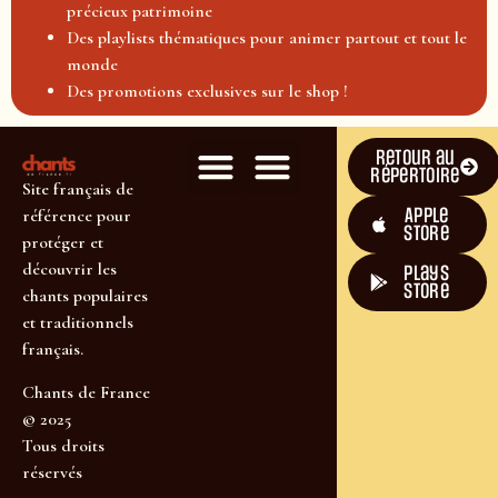
précieux patrimoine
Des playlists thématiques pour animer partout et tout le
monde
Des promotions exclusives sur le shop !
Retour au
répertoire
Site français de
Apple
référence pour
Store
protéger et
découvrir les
plays
store
chants populaires
et traditionnels
français.
Chants de France
© 2025
Tous droits
réservés