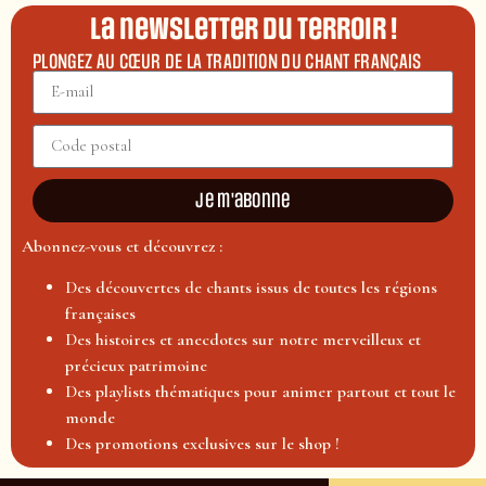
La newsletter du terroir !
PLONGEZ AU CŒUR DE LA TRADITION DU CHANT FRANÇAIS
Je m'abonne
Abonnez-vous et découvrez :
Des découvertes de chants issus de toutes les régions
françaises
Des histoires et anecdotes sur notre merveilleux et
précieux patrimoine
Des playlists thématiques pour animer partout et tout le
monde
Des promotions exclusives sur le shop !