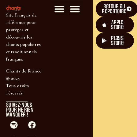
Retour au
répertoire
Site français de
Apple
référence pour
Store
protéger et
découvrir les
plays
store
chants populaires
et traditionnels
français.
Chants de France
© 2025
Tous droits
réservés
SUIVEZ-NOUS
POUR NE RIEN
MANQUER !