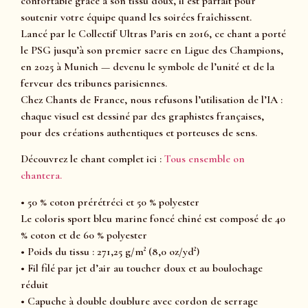
confortable grâce à son tissu doux, il est parfait pour
soutenir votre équipe quand les soirées fraîchissent.
Lancé par le Collectif Ultras Paris en 2016, ce chant a porté
le PSG jusqu’à son premier sacre en Ligue des Champions,
en 2025 à Munich — devenu le symbole de l’unité et de la
ferveur des tribunes parisiennes.
Chez Chants de France, nous refusons l’utilisation de l’IA :
chaque visuel est dessiné par des graphistes françaises,
pour des créations authentiques et porteuses de sens.
Découvrez le chant complet ici :
Tous ensemble on
chantera.
• 50 % coton prérétréci et 50 % polyester
Le coloris sport bleu marine foncé chiné est composé de 40
% coton et de 60 % polyester
• Poids du tissu : 271,25 g/m² (8,0 oz/yd²)
• Fil filé par jet d’air au toucher doux et au boulochage
réduit
• Capuche à double doublure avec cordon de serrage