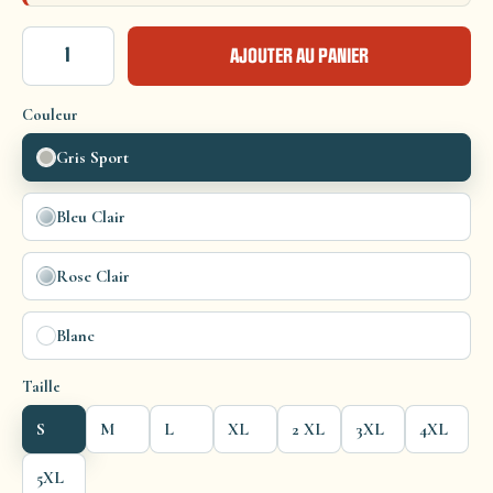
AJOUTER AU PANIER
Couleur
Gris Sport
Bleu Clair
Rose Clair
Blanc
Taille
S
M
L
XL
2 XL
3XL
4XL
5XL