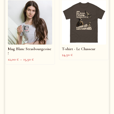
Mug Blanc Strasbourgeoise
T-shirt - Le Chasseur
!
24,50
€
12,00
€
–
15,50
€