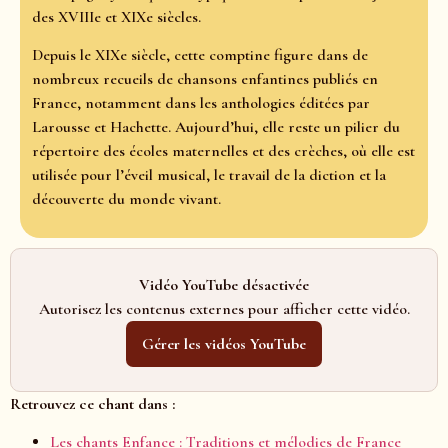
des XVIIIe et XIXe siècles.
Depuis le XIXe siècle, cette comptine figure dans de
nombreux recueils de chansons enfantines publiés en
France, notamment dans les anthologies éditées par
Larousse et Hachette. Aujourd’hui, elle reste un pilier du
répertoire des écoles maternelles et des crèches, où elle est
utilisée pour l’éveil musical, le travail de la diction et la
découverte du monde vivant.
Vidéo YouTube désactivée
Autorisez les contenus externes pour afficher cette vidéo.
Gérer les vidéos YouTube
Retrouvez ce chant dans :
Les chants Enfance : Traditions et mélodies de France