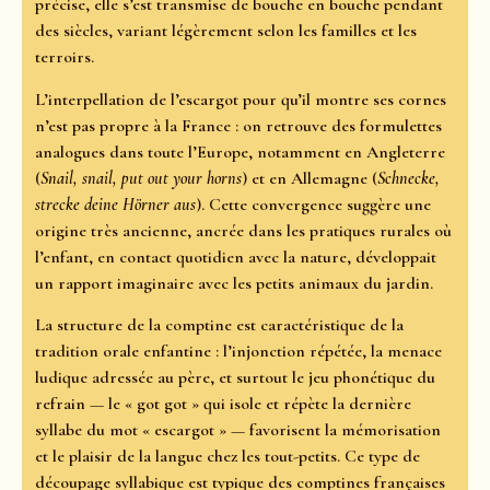
précise, elle s’est transmise de bouche en bouche pendant
des siècles, variant légèrement selon les familles et les
terroirs.
L’interpellation de l’escargot pour qu’il montre ses cornes
n’est pas propre à la France : on retrouve des formulettes
analogues dans toute l’Europe, notamment en Angleterre
(
Snail, snail, put out your horns
) et en Allemagne (
Schnecke,
strecke deine Hörner aus
). Cette convergence suggère une
origine très ancienne, ancrée dans les pratiques rurales où
l’enfant, en contact quotidien avec la nature, développait
un rapport imaginaire avec les petits animaux du jardin.
La structure de la comptine est caractéristique de la
tradition orale enfantine : l’injonction répétée, la menace
ludique adressée au père, et surtout le jeu phonétique du
refrain — le « got got » qui isole et répète la dernière
syllabe du mot « escargot » — favorisent la mémorisation
et le plaisir de la langue chez les tout-petits. Ce type de
découpage syllabique est typique des comptines françaises