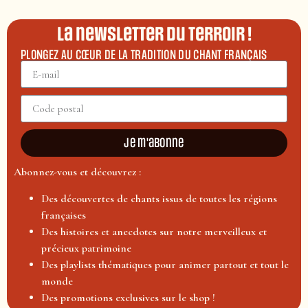
La newsletter du terroir !
PLONGEZ AU CŒUR DE LA TRADITION DU CHANT FRANÇAIS
Je m'abonne
Abonnez-vous et découvrez :
Des découvertes de chants issus de toutes les régions
françaises
Des histoires et anecdotes sur notre merveilleux et
précieux patrimoine
Des playlists thématiques pour animer partout et tout le
monde
Des promotions exclusives sur le shop !