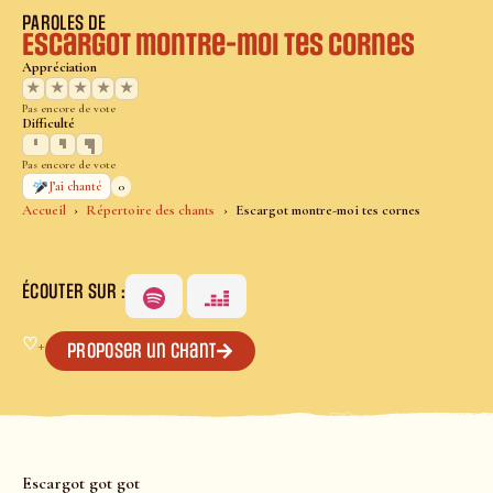
PAROLES DE
Escargot montre-moi tes cornes
Appréciation
★
★
★
★
★
Pas encore de vote
Difficulté
Pas encore de vote
0
J’ai chanté
Accueil
Répertoire des chants
Escargot montre-moi tes cornes
ÉCOUTER SUR :
♡
+
Proposer un chant
Escargot got got