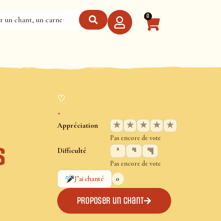
0
♡
+
★
★
★
★
★
Appréciation
Pas encore de vote
s
Difficulté
Pas encore de vote
0
J’ai chanté
Proposer un chant