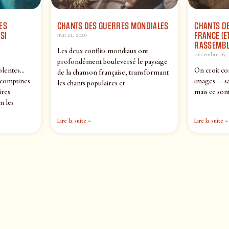
ES
CHANTS DES GUERRES MONDIALES
CHANTS DE
SI
FRANCE (ET
mai 21, 2026
RASSEMBL
Les deux conflits mondiaux ont
décembre 16, 
profondément bouleversé le paysage
olentes…
On croit co
de la chanson française, transformant
 comptines
images — sa
les chants populaires et
ires
mais ce sont
n les
Lire la suite »
Lire la suite »