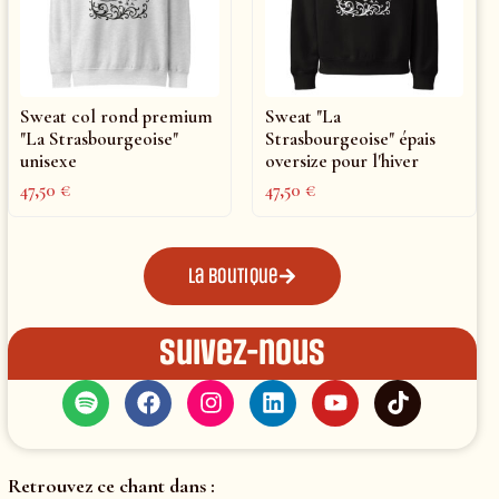
Sweat col rond premium
Sweat "La
"La Strasbourgeoise"
Strasbourgeoise" épais
unisexe
oversize pour l'hiver
47,50
€
47,50
€
La boutique
Suivez-nous
Retrouvez ce chant dans :