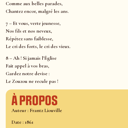
Comme aux belles parades,
Chantez encor, malgré les ans.
7 – Et vous, verte jeunesse,
Nos fils et nos neveux,
Répétez sans faiblesse,
Le cri des forts, le cri des vieux.
8 – Ah ! Si jamais l’Église
Fait appel à vos bras,
Gardez notre devise :
Le Zouzou ne recule pas !
À propos
Auteur : Frantz Liouville
Date : 1861