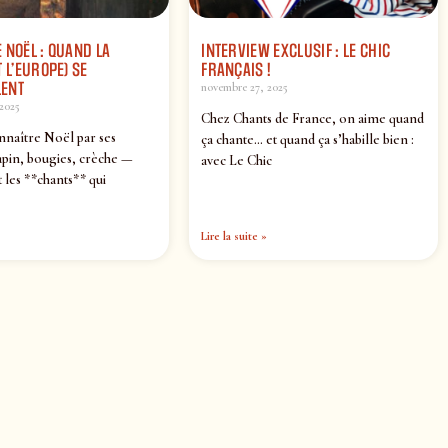
 NOËL : QUAND LA
INTERVIEW EXCLUSIF : LE CHIC
 L’EUROPE) SE
FRANÇAIS !
ENT
novembre 27, 2025
2025
Chez Chants de France, on aime quand
nnaître Noël par ses
ça chante… et quand ça s’habille bien :
pin, bougies, crèche —
avec Le Chic
 les **chants** qui
Lire la suite »