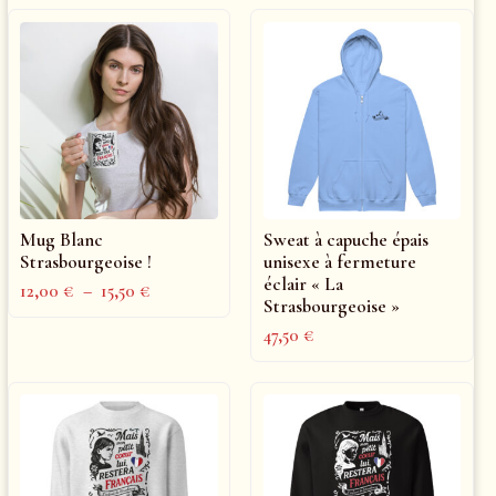
Mug Blanc
Sweat à capuche épais
Strasbourgeoise !
unisexe à fermeture
éclair « La
12,00
€
–
15,50
€
Strasbourgeoise »
47,50
€