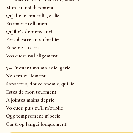
Mon cuer si durement
Qu’elle le contralie, et lie
En amour tellement
Qu’il n’a de riens envie
Fors d’estre en vo baillie;
Et se ne li ottrie
Vos cuers nul aligement
3 – Et quant ma maladie, garie
Ne sera nullement
Sans vous, douce anemie, qui lie
Estes de mon tourment
A jointes mains deprie
Vo cuer, puis qu’il m’oublie
Que temprement m’occie
Car trop langui longuement