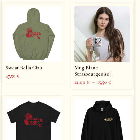
Sweat Bella Ciao
Mug Blanc
Strasbourgeoise !
47,50
€
12,00
€
–
15,50
€