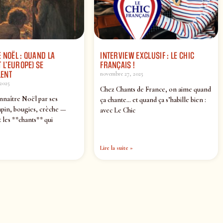
 NOËL : QUAND LA
INTERVIEW EXCLUSIF : LE CHIC
 L’EUROPE) SE
FRANÇAIS !
ENT
novembre 27, 2025
2025
Chez Chants de France, on aime quand
nnaître Noël par ses
ça chante… et quand ça s’habille bien :
pin, bougies, crèche —
avec Le Chic
 les **chants** qui
Lire la suite »