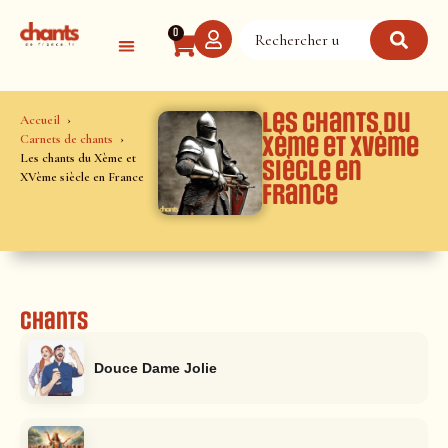
Panneau de gestion des cookies
0
Les chants du
Accueil
Carnets de chants
Xème et XVème
Les chants du Xème et
siècle en
XVème siècle en France
France
Chants
Douce Dame Jolie