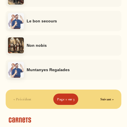
Le bon secours
Non nobis
Muntanyes Regalades
« Précédent
Page 1 sur 3
Suivant »
Carnets