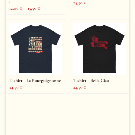
!
24,50
€
12,00
€
–
15,50
€
T-shirt - La Bourguignonne
T-shirt - Bella Ciao
24,50
€
24,50
€