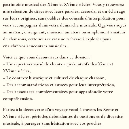
patrimoine musical des Xème et XVème siècles. Vous y trouverez
une sélection de titres avec leurs paroles, accords, et un éclairage
sur leurs origines, sans oublier des conseils d’interprétation pour
vous accompagner dans votre démarche musicale. Que vous soyez
animateur, enseignant, musicien amateur ou simplement amateur
de chansons, cette source est une richesse à explorer pour
enrichir vos rencontres musicales.
Voici ce que vous découvrirez dans ce dossier :
– Un répertoire varié de chants représentatifs des Xème et
XVème siècles,
– Le contexte historique et culturel de chaque chanson,
– Des recommandations et astuces pour leur interprétation,
– Des ressources complémentaires pour approfondir votre
compréhension.
Partez à la découverte d’un voyage vocal à travers les Xème et
XVème siècles, périodes débordantes de passions et de diversité
musicale, à partager sans hésitation avec vos proches.