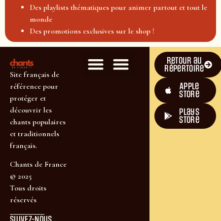
Des playlists thématiques pour animer partout et tout le
monde
Des promotions exclusives sur le shop !
Retour au
répertoire
Site français de
Apple
référence pour
Store
protéger et
découvrir les
plays
store
chants populaires
et traditionnels
français.
Chants de France
© 2025
Tous droits
réservés
SUIVEZ-NOUS