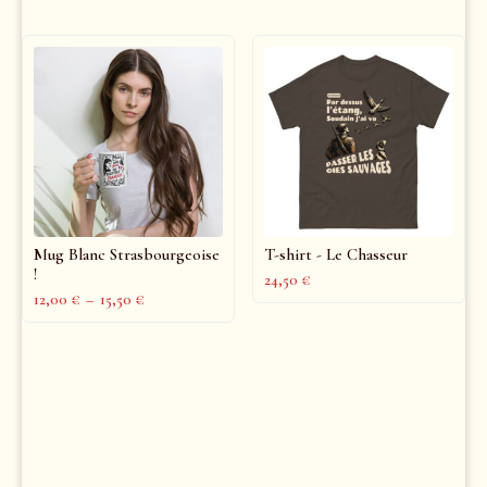
Mug Blanc Strasbourgeoise
T-shirt - Le Chasseur
!
24,50
€
12,00
€
–
15,50
€