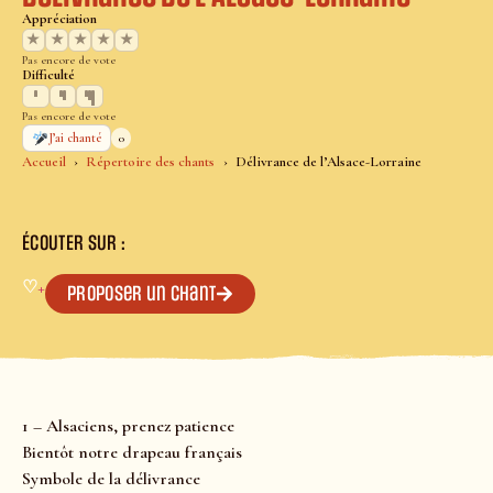
Appréciation
★
★
★
★
★
Pas encore de vote
Difficulté
Pas encore de vote
0
J’ai chanté
Accueil
Répertoire des chants
Délivrance de l’Alsace-Lorraine
ÉCOUTER SUR :
♡
+
Proposer un chant
1 – Alsaciens, prenez patience
Bientôt notre drapeau français
Symbole de la délivrance