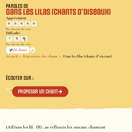
PAROLES DE
Dans les lilas (chants d’oiseaux)
Appréciation
★
★
★
★
★
Pas encore de vote
Difficulté
Pas encore de vote
0
J’ai chanté
Accueil
Répertoire des chants
Dans les lilas (chants d’oiseaux)
ÉCOUTER SUR :
♡
+
Proposer un chant
(A)Dans les lil.. (B)…as refleuris les oiseaux chantent