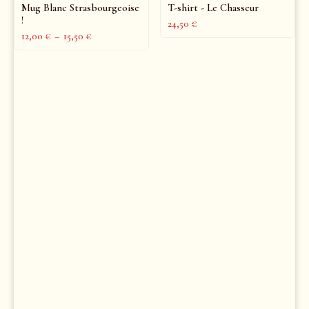
Mug Blanc Strasbourgeoise
T-shirt - Le Chasseur
!
24,50
€
12,00
€
–
15,50
€