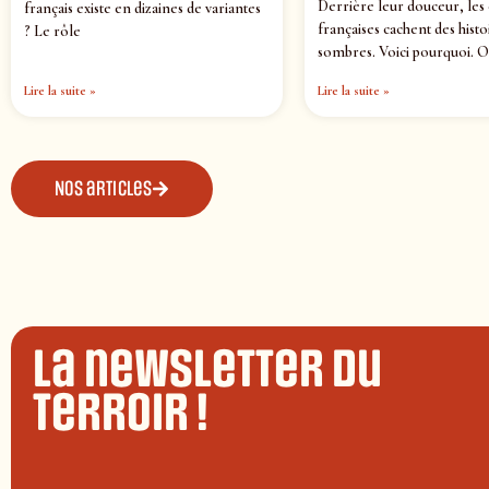
Derrière leur douceur, les
français existe en dizaines de variantes
françaises cachent des histo
? Le rôle
sombres. Voici pourquoi. O
Lire la suite »
Lire la suite »
Nos articles
La newsletter du
terroir !