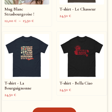
Mug Blanc
T-shirt - Le Chasseur
Strasbourgeoise !
24,50
€
12,00
€
–
15,50
€
T-shirt - La
T-shirt - Bella Ciao
Bourguignonne
24,50
€
24,50
€