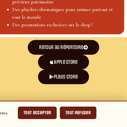
précieux patrimoine
Des playlists thématiques pour animer partout et
tout le monde
Des promotions exclusives sur le shop !
Retour au répertoire
Apple Store
plays store
Tout accepter
Tout refuser
rnes.