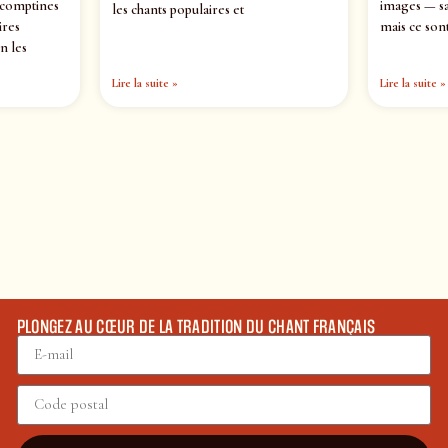
 comptines
images — sa
les chants populaires et
ires
mais ce sont
n les
Lire la suite »
Lire la suite »
PLONGEZ AU CŒUR DE LA TRADITION DU CHANT FRANÇAIS