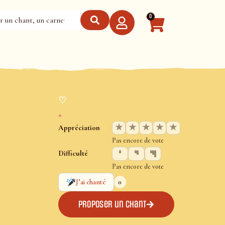
0
♡
+
★
★
★
★
★
Appréciation
Pas encore de vote
Difficulté
Pas encore de vote
0
J’ai chanté
Proposer un chant