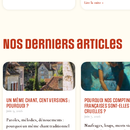
Lire la suite »
Nos derniers articles
UN MÊME CHANT, CENT VERSIONS :
POURQUOI NOS COMPTIN
POURQUOI ?
FRANÇAISES SONT-ELLES 
CRUELLES ?
juin 9, 2026
juin 7, 2026
Paroles, mélodies, dénouements :
Naufrages, loups, morts vi
pourquoi un même chant traditionnel