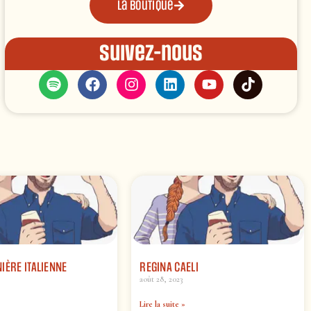
La boutique
Suivez-nous
IÈRE ITALIENNE
REGINA CAELI
août 28, 2023
Lire la suite »