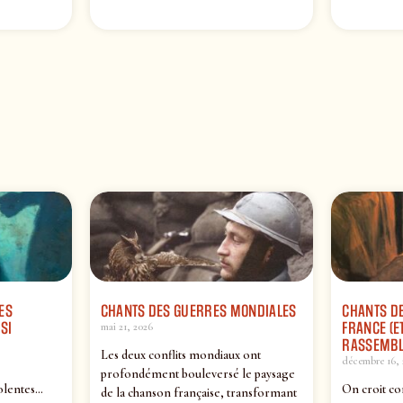
ES
CHANTS DES GUERRES MONDIALES
CHANTS DE
SI
FRANCE (ET
mai 21, 2026
RASSEMBL
Les deux conflits mondiaux ont
décembre 16, 
profondément bouleversé le paysage
olentes…
On croit co
de la chanson française, transformant