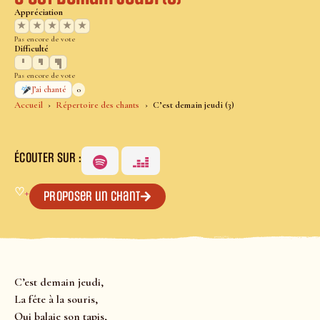
Appréciation
★
★
★
★
★
Pas encore de vote
Difficulté
Pas encore de vote
0
J’ai chanté
Accueil
Répertoire des chants
C’est demain jeudi (3)
ÉCOUTER SUR :
♡
+
Proposer un chant
C’est demain jeudi,
La fête à la souris,
Qui balaie son tapis,