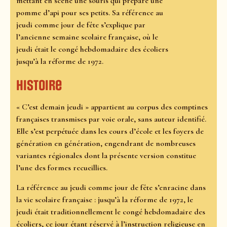
mettant en scène une souris qui prépare une
pomme d’api pour ses petits. Sa référence au
jeudi comme jour de fête s’explique par
l’ancienne semaine scolaire française, où le
jeudi était le congé hebdomadaire des écoliers
jusqu’à la réforme de 1972.
Histoire
« C’est demain jeudi » appartient au corpus des comptines
françaises transmises par voie orale, sans auteur identifié.
Elle s’est perpétuée dans les cours d’école et les foyers de
génération en génération, engendrant de nombreuses
variantes régionales dont la présente version constitue
l’une des formes recueillies.
La référence au jeudi comme jour de fête s’enracine dans
la vie scolaire française : jusqu’à la réforme de 1972, le
jeudi était traditionnellement le congé hebdomadaire des
écoliers, ce jour étant réservé à l’instruction religieuse en