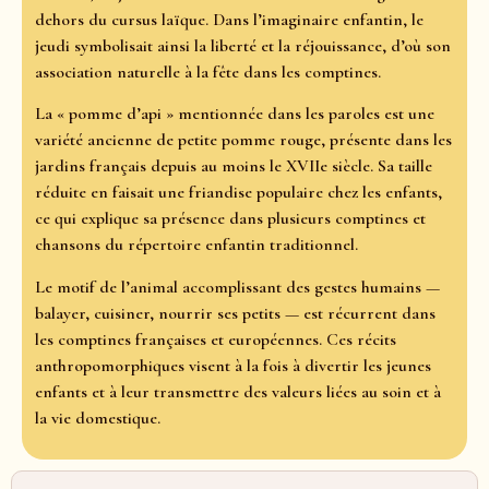
dehors du cursus laïque. Dans l’imaginaire enfantin, le
jeudi symbolisait ainsi la liberté et la réjouissance, d’où son
association naturelle à la fête dans les comptines.
La « pomme d’api » mentionnée dans les paroles est une
variété ancienne de petite pomme rouge, présente dans les
jardins français depuis au moins le XVIIe siècle. Sa taille
réduite en faisait une friandise populaire chez les enfants,
ce qui explique sa présence dans plusieurs comptines et
chansons du répertoire enfantin traditionnel.
Le motif de l’animal accomplissant des gestes humains —
balayer, cuisiner, nourrir ses petits — est récurrent dans
les comptines françaises et européennes. Ces récits
anthropomorphiques visent à la fois à divertir les jeunes
enfants et à leur transmettre des valeurs liées au soin et à
la vie domestique.