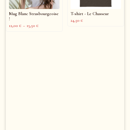
Mug Blanc Strasbourgeoise
T-shirt - Le Chasseur
!
24,50
€
12,00
€
–
15,50
€