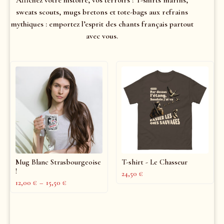
sweats scouts, mugs bretons et tote-bags aux refrains
mythiques : emportez l’esprit des chants français partout
avec vous.
Mug Blanc Strasbourgeoise
T-shirt - Le Chasseur
!
24,50
€
12,00
€
–
15,50
€