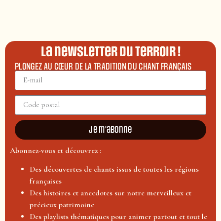
La newsletter du terroir !
PLONGEZ AU CŒUR DE LA TRADITION DU CHANT FRANÇAIS
Je m'abonne
Abonnez-vous et découvrez :
Des découvertes de chants issus de toutes les régions
françaises
Des histoires et anecdotes sur notre merveilleux et
précieux patrimoine
Des playlists thématiques pour animer partout et tout le