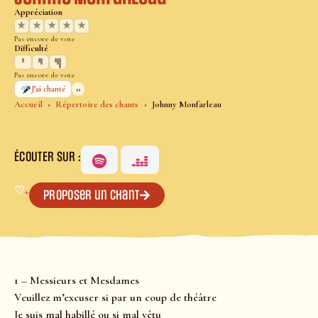
Appréciation
★
★
★
★
★
Pas encore de vote
Difficulté
Pas encore de vote
0
J’ai chanté
Accueil
Répertoire des chants
Johnny Monfarleau
ÉCOUTER SUR :
♡
+
Proposer un chant
1 – Messieurs et Mesdames
Veuillez m’excuser si par un coup de théâtre
Je suis mal habillé ou si mal vêtu