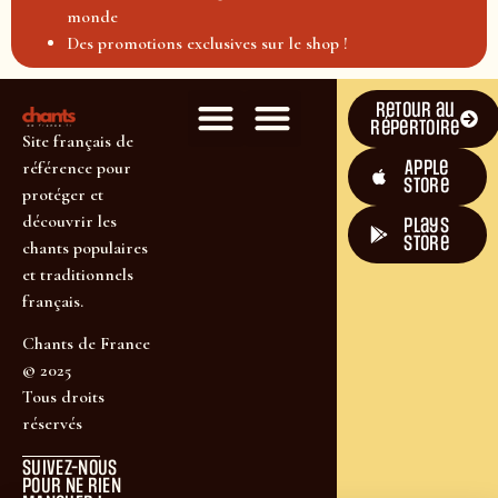
monde
Des promotions exclusives sur le shop !
Retour au
répertoire
Site français de
Apple
référence pour
Store
protéger et
découvrir les
plays
store
chants populaires
et traditionnels
français.
Chants de France
© 2025
Tous droits
réservés
SUIVEZ-NOUS
POUR NE RIEN