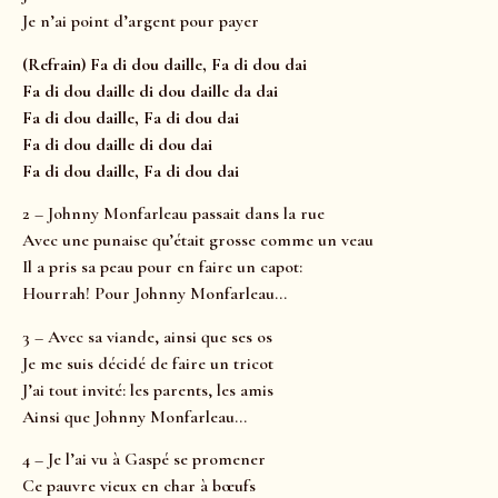
Je n’ai point d’argent pour payer
(Refrain) Fa di dou daille, Fa di dou dai
Fa di dou daille di dou daille da dai
Fa di dou daille, Fa di dou dai
Fa di dou daille di dou dai
Fa di dou daille, Fa di dou dai
2 – Johnny Monfarleau passait dans la rue
Avec une punaise qu’était grosse comme un veau
Il a pris sa peau pour en faire un capot:
Hourrah! Pour Johnny Monfarleau…
3 – Avec sa viande, ainsi que ses os
Je me suis décidé de faire un tricot
J’ai tout invité: les parents, les amis
Ainsi que Johnny Monfarleau…
4 – Je l’ai vu à Gaspé se promener
Ce pauvre vieux en char à bœufs