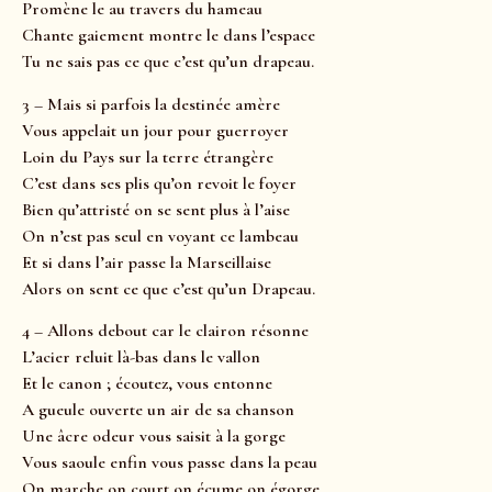
Promène le au travers du hameau
Chante gaiement montre le dans l’espace
Tu ne sais pas ce que c’est qu’un drapeau.
3 – Mais si parfois la destinée amère
Vous appelait un jour pour guerroyer
Loin du Pays sur la terre étrangère
C’est dans ses plis qu’on revoit le foyer
Bien qu’attristé on se sent plus à l’aise
On n’est pas seul en voyant ce lambeau
Et si dans l’air passe la Marseillaise
Alors on sent ce que c’est qu’un Drapeau.
4 – Allons debout car le clairon résonne
L’acier reluit là-bas dans le vallon
Et le canon ; écoutez, vous entonne
A gueule ouverte un air de sa chanson
Une âcre odeur vous saisit à la gorge
Vous saoule enfin vous passe dans la peau
On marche on court on écume on égorge