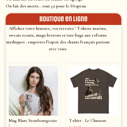
On fait des morts… tout ça pour le Drapeau.
Boutique en ligne
Affichez votre histoire, vos terroirs ! T-shirts marins,
sweats scouts, mugs bretons et tote-bags aux refrains
mythiques : emportez l’esprit des chants français partout
avec vous.
Mug Blanc Strasbourgeoise
T-shirt - Le Chasseur
!
24,50
€