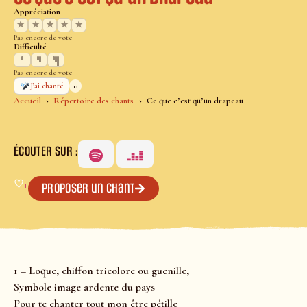
Appréciation
★
★
★
★
★
Pas encore de vote
Difficulté
Pas encore de vote
0
J’ai chanté
Accueil
Répertoire des chants
Ce que c’est qu’un drapeau
ÉCOUTER SUR :
♡
+
Proposer un chant
1 – Loque, chiffon tricolore ou guenille,
Symbole image ardente du pays
Pour te chanter tout mon être pétille