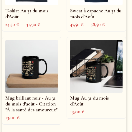
T-shirt Au 31 du mois
Sweat à capuche Au 31 du
d'Août
mois d'Août
24,50
€
–
31,90
€
47,50
€
–
58,50
€
Mug brillant noir - Au 31
Mug Au 31 du mois
du mois d'août - Citation
d'Août
"À la santé des amoureux"
13,00
€
13,00
€