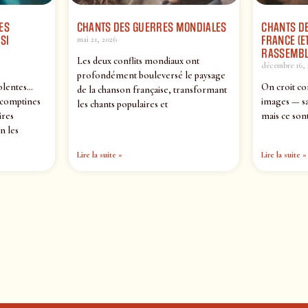
ES
CHANTS DES GUERRES MONDIALES
CHANTS DE
SI
FRANCE (ET
mai 21, 2026
RASSEMBL
Les deux conflits mondiaux ont
décembre 16, 
profondément bouleversé le paysage
olentes…
On croit co
de la chanson française, transformant
 comptines
images — sa
les chants populaires et
ires
mais ce sont
n les
Lire la suite »
Lire la suite »