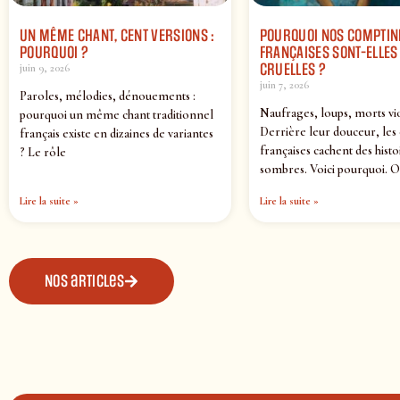
UN MÊME CHANT, CENT VERSIONS :
POURQUOI NOS COMPTIN
POURQUOI ?
FRANÇAISES SONT-ELLES 
CRUELLES ?
juin 9, 2026
juin 7, 2026
Paroles, mélodies, dénouements :
Naufrages, loups, morts vi
pourquoi un même chant traditionnel
Derrière leur douceur, les
français existe en dizaines de variantes
françaises cachent des histo
? Le rôle
sombres. Voici pourquoi. O
Lire la suite »
Lire la suite »
Nos articles