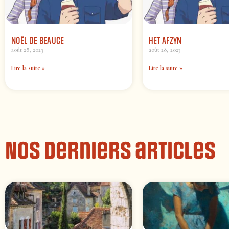
NOËL DE BEAUCE
HET AFZYN
août 28, 2023
août 28, 2023
Lire la suite »
Lire la suite »
Nos derniers articles