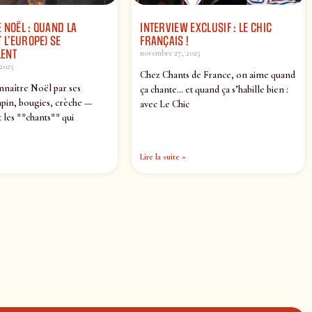
 NOËL : QUAND LA
INTERVIEW EXCLUSIF : LE CHIC
 L’EUROPE) SE
FRANÇAIS !
ENT
novembre 27, 2025
2025
Chez Chants de France, on aime quand
nnaître Noël par ses
ça chante… et quand ça s’habille bien :
pin, bougies, crèche —
avec Le Chic
 les **chants** qui
Lire la suite »