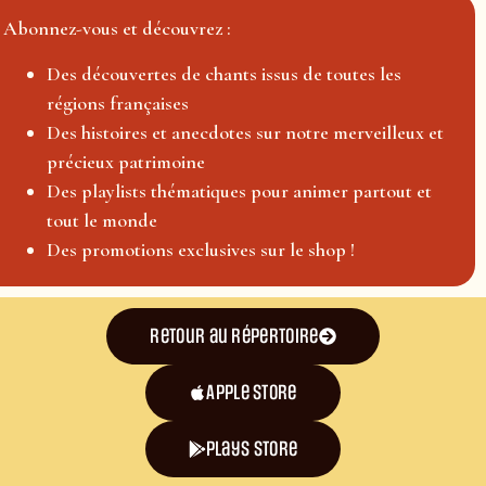
Abonnez-vous et découvrez :
Des découvertes de chants issus de toutes les
régions françaises
Des histoires et anecdotes sur notre merveilleux et
précieux patrimoine
Des playlists thématiques pour animer partout et
tout le monde
Des promotions exclusives sur le shop !
Retour au répertoire
Apple Store
plays store