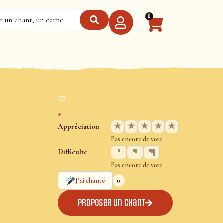
0
♡
+
★
★
★
★
★
Appréciation
Pas encore de vote
Difficulté
Pas encore de vote
0
J’ai chanté
Proposer un chant