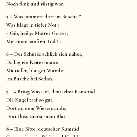
Noch flink und rüstig war.
5 – Was jammert dort im Busche ?
Was klagt in tiefer Not :
« Gib, heilge Mutter Gottes,
Mir einen sanften Tod ! »
6 – Der Schütze schlich sich näher,
Da lag ein Reitersmann
Mit tiefer, blutger Wunde
Im Busche bei Sedan.
7 – « Bring Wassser, deutscher Kamerad !
Die Kugel traf so gut,
Dort an dem Wiesenrande,
Dort floss zuerst mein Blut.
8 – Eine Bitte, deutscher Kamrad :
Grüss mir mein Weib und Kind !