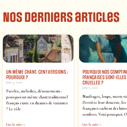
Nos derniers articles
UN MÊME CHANT, CENT VERSIONS :
POURQUOI NOS COMPTIN
POURQUOI ?
FRANÇAISES SONT-ELLES 
CRUELLES ?
juin 9, 2026
juin 7, 2026
Paroles, mélodies, dénouements :
Naufrages, loups, morts vi
pourquoi un même chant traditionnel
Derrière leur douceur, les
français existe en dizaines de variantes
françaises cachent des histo
? Le rôle
sombres. Voici pourquoi. O
Lire la suite »
Lire la suite »