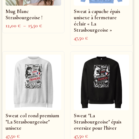
Mug Blanc
Sweat à capuche épais
Strasbourgeoise !
unisexe à fermeture
éclair « La
12,00
€
–
15,50
€
Strasbourgeoise »
47,50
€
Sweat col rond premium
Sweat "La
"La Strasbourgeoise"
Strasbourgeoise" épais
unisexe
oversize pour l'hiver
47,50
€
47,50
€