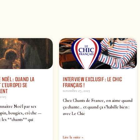
 NOËL : QUAND LA
INTERVIEW EXCLUSIF : LE CHIC
 L’EUROPE) SE
FRANÇAIS !
ENT
novembre 27, 2025
2025
Chez Chants de France, on aime quand
nnaître Noël par ses
ça chante… et quand ça s’habille bien :
pin, bougies, crèche —
avec Le Chic
 les **chants** qui
Lire la suite »