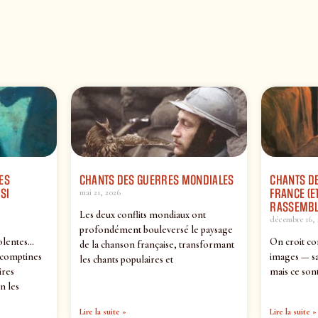
ES
CHANTS DES GUERRES MONDIALES
CHANTS DE
SI
FRANCE (ET
mai 21, 2026
RASSEMBL
Les deux conflits mondiaux ont
décembre 16, 
profondément bouleversé le paysage
olentes…
On croit co
de la chanson française, transformant
 comptines
images — sa
les chants populaires et
ires
mais ce sont
n les
Lire la suite »
Lire la suite »