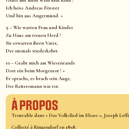
Ich heiss Andreas Förster
Und bin aus Angermünd. »
9 – Wie warten Frau und Kinder
Zu Haus am treuen Herd !
Sie erwarten ihren Vater,
Der niemals wiederkehrt.
10 – Grabt mich am Wiesenrande
Dort ein beim Morgenrot ! »
Er sprachs, es brach sein Auge,
Der Reitersmann war tot.
À propos
Trouvable dans « Das Volkslied im Elsass », Joseph Lefftz
Collecté à Ringendorf en 1898.