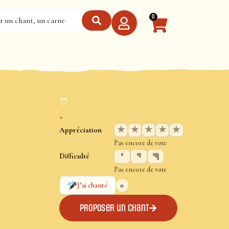
0
♡
+
★
★
★
★
★
Appréciation
Pas encore de vote
Difficulté
Pas encore de vote
0
J’ai chanté
Proposer un chant