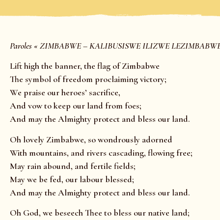
Paroles « ZIMBABWE – KALIBUSISWE ILIZWE LEZIMBABWE
Lift high the banner, the flag of Zimbabwe
The symbol of freedom proclaiming victory;
We praise our heroes’ sacrifice,
And vow to keep our land from foes;
And may the Almighty protect and bless our land.
Oh lovely Zimbabwe, so wondrously adorned
With mountains, and rivers cascading, flowing free;
May rain abound, and fertile fields;
May we be fed, our labour blessed;
And may the Almighty protect and bless our land.
Oh God, we beseech Thee to bless our native land;