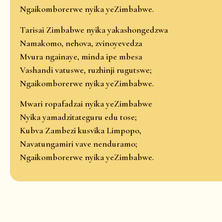
Ngaikomborerwe nyika yeZimbabwe.
Tarisai Zimbabwe nyika yakashongedzwa
Namakomo, nehova, zvinoyevedza
Mvura ngainaye, minda ipe mbesa
Vashandi vatuswe, ruzhinji rugutswe;
Ngaikomborerwe nyika yeZimbabwe.
Mwari ropafadzai nyika yeZimbabwe
Nyika yamadzitateguru edu tose;
Kubva Zambezi kusvika Limpopo,
Navatungamiri vave nenduramo;
Ngaikomborerwe nyika yeZimbabwe.