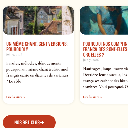
UN MÊME CHANT, CENT VERSIONS :
POURQUOI NOS COMPTIN
POURQUOI ?
FRANÇAISES SONT-ELLES 
CRUELLES ?
juin 9, 2026
juin 7, 2026
Paroles, mélodies, dénouements :
Naufrages, loups, morts vi
pourquoi un même chant traditionnel
Derrière leur douceur, les
français existe en dizaines de variantes
françaises cachent des histo
? Le rôle
sombres. Voici pourquoi. O
Lire la suite »
Lire la suite »
Nos articles