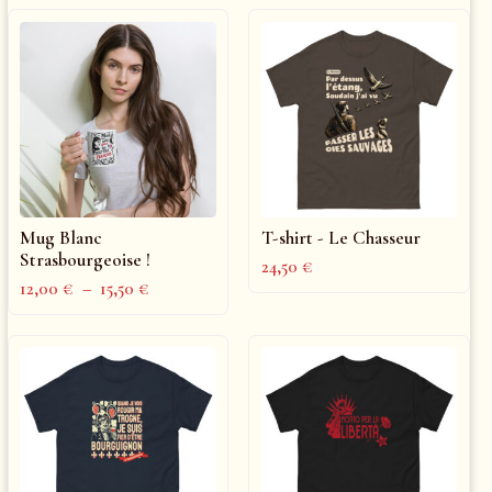
Mug Blanc
T-shirt - Le Chasseur
Strasbourgeoise !
24,50
€
12,00
€
–
15,50
€