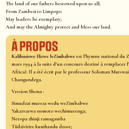
The land of our fathers bestowed upon us all;
From Zambezi to Limpopo
May leaders be exemplary;
And may the Almighty protect and bless our land.
À propos
Kalibusiswe Ilizwe leZimbabwe
est l’hymne national du Z
mars 1994 à la suite d’un concours destiné à remplacer
Africa). Il a été écrit par le professeur Soloman Mutsw
Changundega.
Version Shona :
Simudzai mureza wedu weZimbabwe
Yakazvarwa nomoto wechimurenga;
Neropa zhinji ramagamba
Tiidzivirire kumhandu dzose;