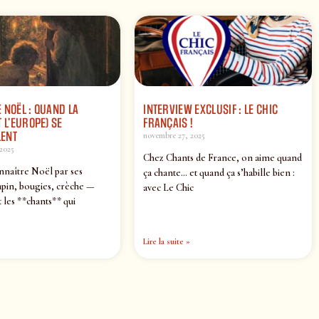
 NOËL : QUAND LA
INTERVIEW EXCLUSIF : LE CHIC
 L’EUROPE) SE
FRANÇAIS !
ENT
novembre 27, 2025
2025
Chez Chants de France, on aime quand
nnaître Noël par ses
ça chante… et quand ça s’habille bien :
pin, bougies, crèche —
avec Le Chic
 les **chants** qui
Lire la suite »