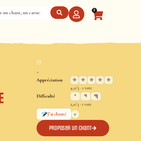
0
♡
+
★
★
★
★
★
Appréciation
4,0/5 · 1 vote
E
Difficulté
2,0/3 · 1 vote
0
J’ai chanté
Proposer un chant