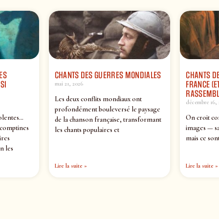
ES
CHANTS DES GUERRES MONDIALES
CHANTS DE
SI
FRANCE (ET
mai 21, 2026
RASSEMBL
Les deux conflits mondiaux ont
décembre 16, 
profondément bouleversé le paysage
olentes…
On croit co
de la chanson française, transformant
 comptines
images — sa
les chants populaires et
ires
mais ce sont
n les
Lire la suite »
Lire la suite »