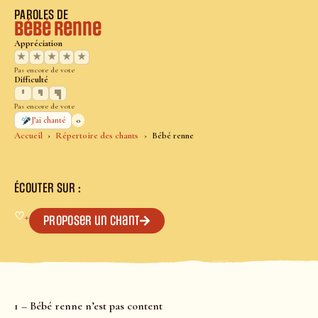
PAROLES DE
Bébé renne
Appréciation
★
★
★
★
★
Pas encore de vote
Difficulté
Pas encore de vote
0
J’ai chanté
Accueil
Répertoire des chants
Bébé renne
ÉCOUTER SUR :
♡
+
Proposer un chant
1 – Bébé renne n’est pas content