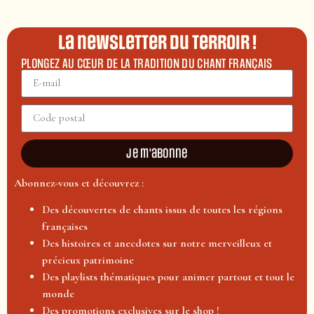
La newsletter du terroir !
PLONGEZ AU CŒUR DE LA TRADITION DU CHANT FRANÇAIS
Je m'abonne
Abonnez-vous et découvrez :
Des découvertes de chants issus de toutes les régions
françaises
Des histoires et anecdotes sur notre merveilleux et
précieux patrimoine
Des playlists thématiques pour animer partout et tout le
monde
Des promotions exclusives sur le shop !