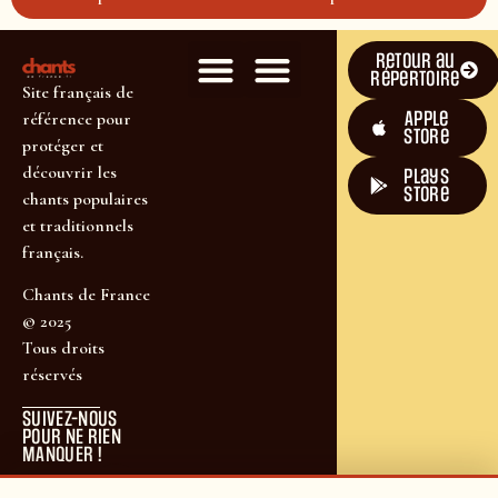
Retour au
répertoire
Site français de
Apple
référence pour
Store
protéger et
découvrir les
plays
store
chants populaires
et traditionnels
français.
Chants de France
© 2025
Tous droits
réservés
SUIVEZ-NOUS
POUR NE RIEN
MANQUER !