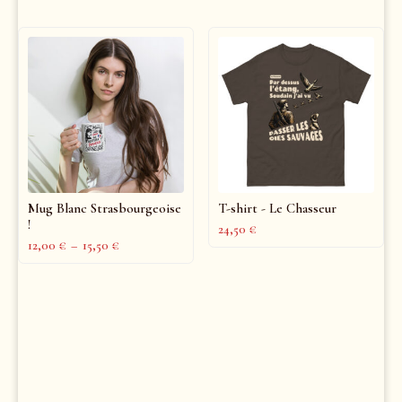
Mug Blanc Strasbourgeoise
T-shirt - Le Chasseur
!
24,50
€
12,00
€
–
15,50
€