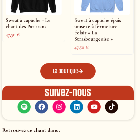
Sweat à capuche - Le
Sweat à capuche épais
chant des Partisans
unisexe à fermeture
éclair « La
47,50
€
Strasbourgeoise »
47,50
€
La boutique
Suivez-nous
Retrouvez ce chant dans :