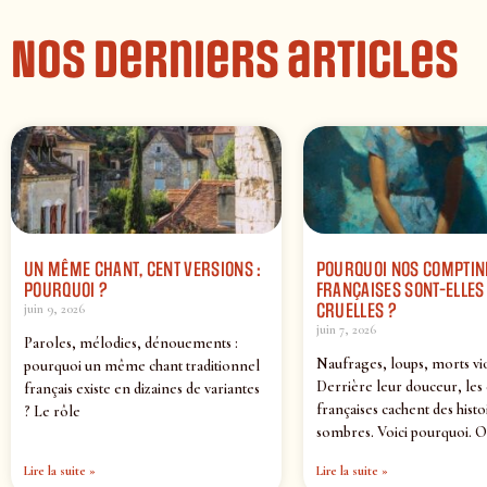
Nos derniers articles
UN MÊME CHANT, CENT VERSIONS :
POURQUOI NOS COMPTIN
POURQUOI ?
FRANÇAISES SONT-ELLES 
CRUELLES ?
juin 9, 2026
juin 7, 2026
Paroles, mélodies, dénouements :
Naufrages, loups, morts vi
pourquoi un même chant traditionnel
Derrière leur douceur, les
français existe en dizaines de variantes
françaises cachent des histo
? Le rôle
sombres. Voici pourquoi. O
Lire la suite »
Lire la suite »