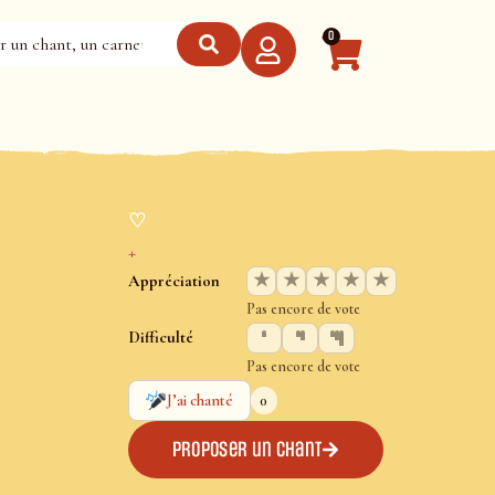
0
♡
+
★
★
★
★
★
Appréciation
Pas encore de vote
Difficulté
Pas encore de vote
0
J’ai chanté
Proposer un chant