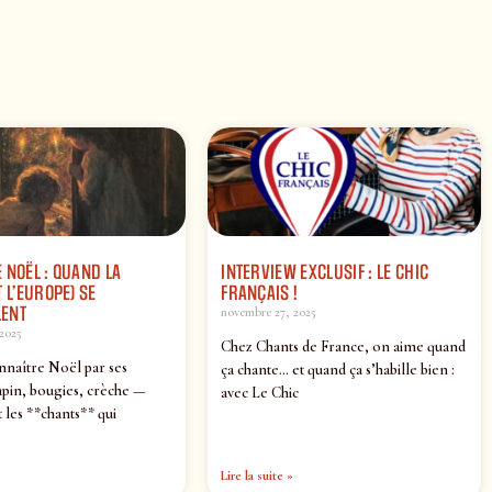
 NOËL : QUAND LA
INTERVIEW EXCLUSIF : LE CHIC
 L’EUROPE) SE
FRANÇAIS !
ENT
novembre 27, 2025
2025
Chez Chants de France, on aime quand
nnaître Noël par ses
ça chante… et quand ça s’habille bien :
pin, bougies, crèche —
avec Le Chic
 les **chants** qui
Lire la suite »