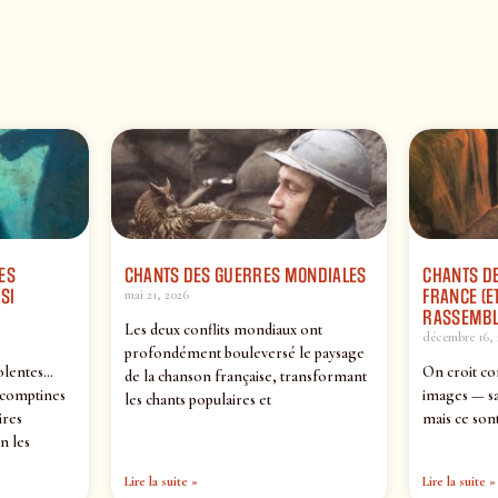
ES
CHANTS DES GUERRES MONDIALES
CHANTS DE
SI
FRANCE (ET
mai 21, 2026
RASSEMBL
Les deux conflits mondiaux ont
décembre 16, 
profondément bouleversé le paysage
olentes…
On croit co
de la chanson française, transformant
 comptines
images — sa
les chants populaires et
ires
mais ce sont
n les
Lire la suite »
Lire la suite »