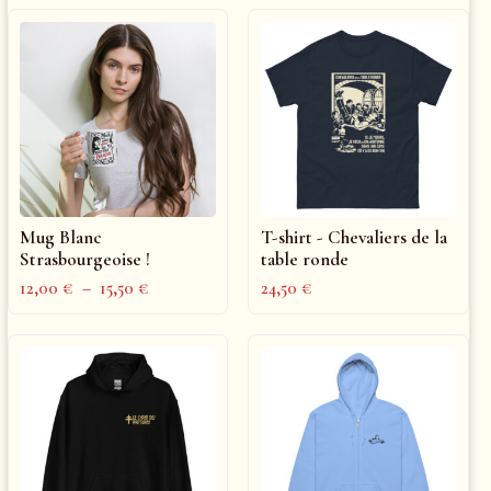
Mug Blanc
T-shirt - Chevaliers de la
Strasbourgeoise !
table ronde
12,00
€
–
15,50
€
24,50
€