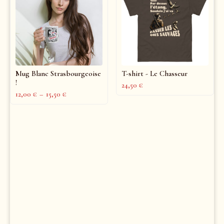
Mug Blanc Strasbourgeoise
T-shirt - Le Chasseur
!
24,50
€
12,00
€
–
15,50
€