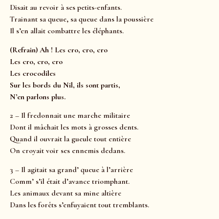
Disait au revoir à ses petits-enfants.
Trainant sa queue, sa queue dans la poussière
Il s’en allait combattre les éléphants.
(Refrain) Ah ! Les cro, cro, cro
Les cro, cro, cro
Les crocodiles
Sur les bords du Nil, ils sont partis,
N’en parlons plus.
2 – Il fredonnait une marche militaire
Dont il mâchait les mots à grosses dents.
Quand il ouvrait la gueule tout entière
On croyait voir ses ennemis dedans.
3 – Il agitait sa grand’ queue à l’arrière
Comm’ s’il était d’avance triomphant.
Les animaux devant sa mine altière
Dans les forêts s’enfuyaient tout tremblants.