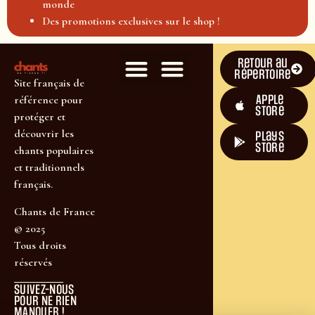
monde
Des promotions exclusives sur le shop !
Retour au
répertoire
Site français de
Apple
référence pour
Store
protéger et
découvrir les
plays
store
chants populaires
et traditionnels
français.
Chants de France
© 2025
Tous droits
réservés
SUIVEZ-NOUS
POUR NE RIEN
MANQUER !