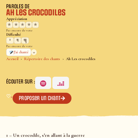
PAROLES DE
Ah Les crocodiles
Appréciation
★
★
★
★
★
Pas encore de vote
Difficulté
Pas encore de vote
0
J’ai chanté
Accueil
Répertoire des chants
Ah Les crocodiles
ÉCOUTER SUR :
♡
+
Proposer un chant
1 – Un crocodile, s’en allant à la guerre