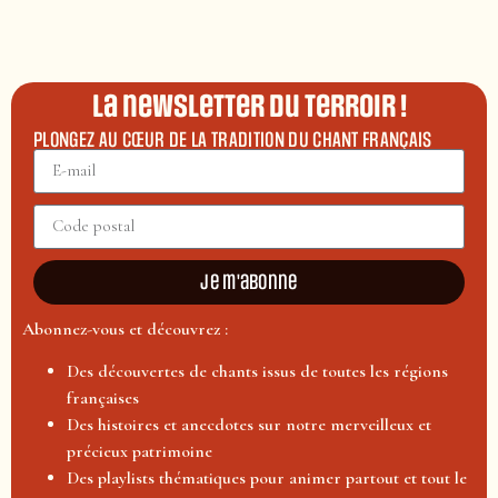
La newsletter du terroir !
PLONGEZ AU CŒUR DE LA TRADITION DU CHANT FRANÇAIS
Je m'abonne
Abonnez-vous et découvrez :
Des découvertes de chants issus de toutes les régions
françaises
Des histoires et anecdotes sur notre merveilleux et
précieux patrimoine
Des playlists thématiques pour animer partout et tout le