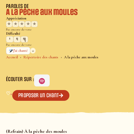
PAROLES DE
A la pêche aux moules
Appréciation
★
★
★
★
★
Pas encore de vote
Difficulté
Pas encore de vote
0
J’ai chanté
Accueil
Répertoire des chants
A la pêche aux moules
ÉCOUTER SUR :
♡
+
Proposer un chant
(Refrain) À la pêche des moules