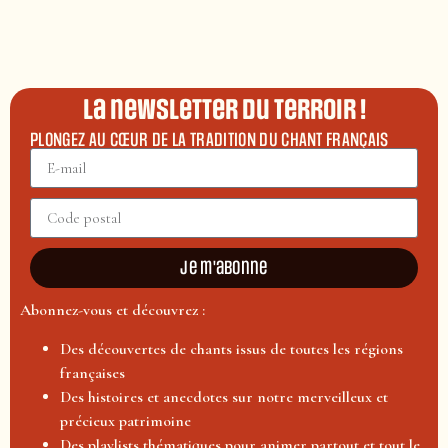
La newsletter du terroir !
PLONGEZ AU CŒUR DE LA TRADITION DU CHANT FRANÇAIS
Je m'abonne
Abonnez-vous et découvrez :
Des découvertes de chants issus de toutes les régions
françaises
Des histoires et anecdotes sur notre merveilleux et
précieux patrimoine
Des playlists thématiques pour animer partout et tout le