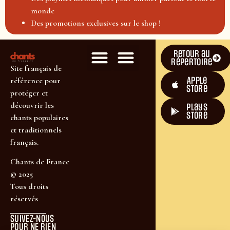
monde
Des promotions exclusives sur le shop !
Retour au
répertoire
Site français de
Apple
référence pour
Store
protéger et
découvrir les
plays
store
chants populaires
et traditionnels
français.
Chants de France
© 2025
Tous droits
réservés
SUIVEZ-NOUS
POUR NE RIEN