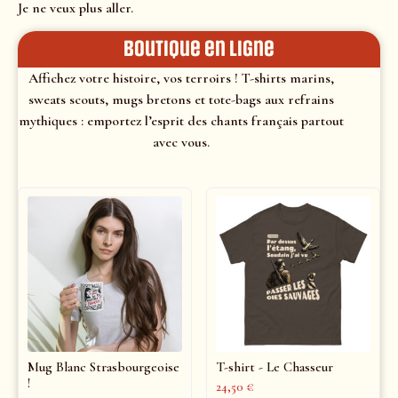
Je ne veux plus aller.
Boutique en ligne
Affichez votre histoire, vos terroirs ! T-shirts marins,
sweats scouts, mugs bretons et tote-bags aux refrains
mythiques : emportez l’esprit des chants français partout
avec vous.
Mug Blanc Strasbourgeoise
T-shirt - Le Chasseur
!
24,50
€