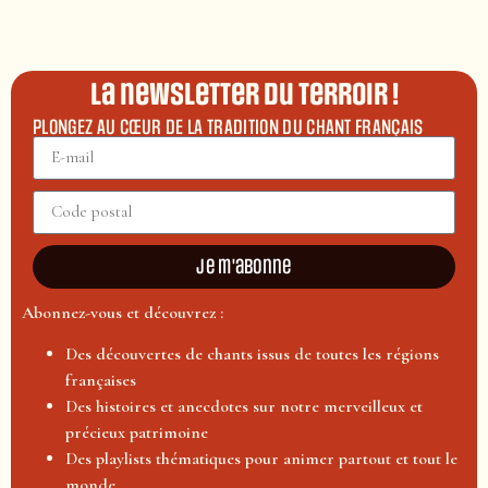
La newsletter du terroir !
PLONGEZ AU CŒUR DE LA TRADITION DU CHANT FRANÇAIS
Je m'abonne
Abonnez-vous et découvrez :
Des découvertes de chants issus de toutes les régions
françaises
Des histoires et anecdotes sur notre merveilleux et
précieux patrimoine
Des playlists thématiques pour animer partout et tout le
monde