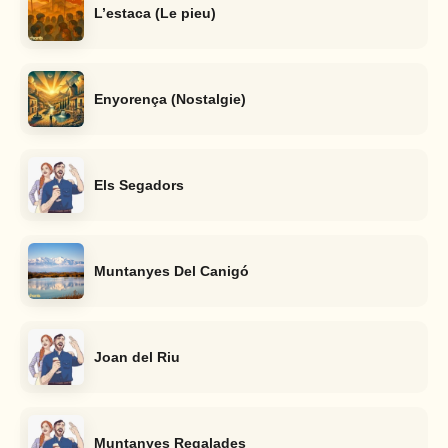
L’estaca (Le pieu)
Enyorença (Nostalgie)
Els Segadors
Muntanyes Del Canigó
Joan del Riu
Muntanyes Regalades