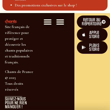
Des promotions exclusives sur le shop !
Retour au
répertoire
Site français de
Apple
référence pour
Store
protéger et
découvrir les
plays
store
chants populaires
et traditionnels
français.
Chants de France
© 2025
Tous droits
réservés
SUIVEZ-NOUS
POUR NE RIEN
MANQUER !