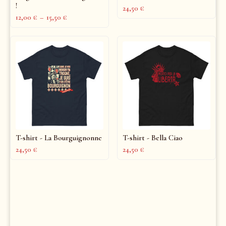
!
24,50
€
12,00
€
–
15,50
€
T-shirt - La Bourguignonne
T-shirt - Bella Ciao
24,50
€
24,50
€