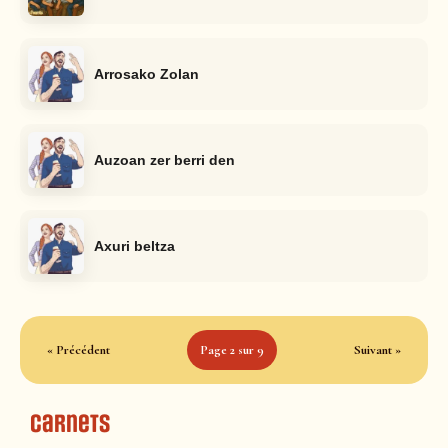
Arrosako Zolan
Auzoan zer berri den
Axuri beltza
« Précédent
Page 2 sur 9
Suivant »
Carnets