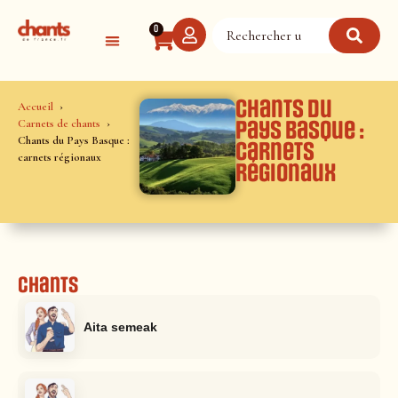
Panneau de gestion des cookies
0
Chants du
Accueil
Carnets de chants
Pays Basque :
Chants du Pays Basque :
carnets
carnets régionaux
régionaux
Chants
Aita semeak