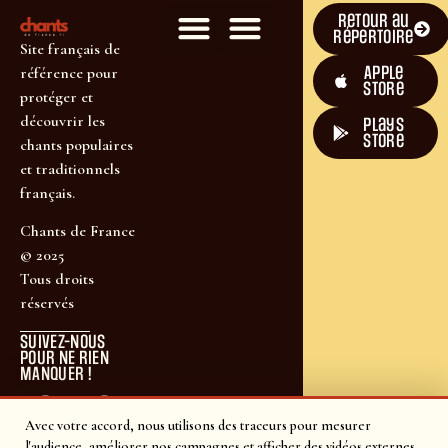
Retour au
répertoire
Site français de
Apple
référence pour
Store
protéger et
découvrir les
plays
store
chants populaires
et traditionnels
français.
Chants de France
© 2025
Tous droits
réservés
SUIVEZ-NOUS
POUR NE RIEN
MANQUER !
Avec votre accord, nous utilisons des traceurs pour mesurer
l'audience, améliorer nos campagnes et afficher des vidéos externes.