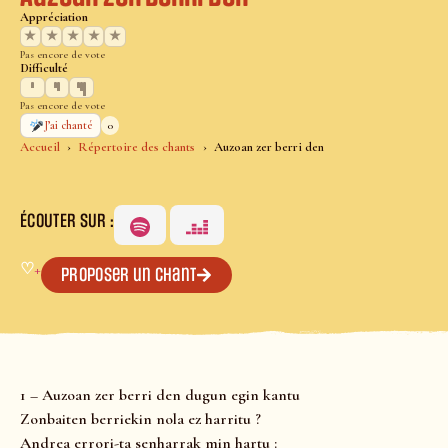
Appréciation
★
★
★
★
★
Pas encore de vote
Difficulté
Pas encore de vote
0
J’ai chanté
Accueil
Répertoire des chants
Auzoan zer berri den
ÉCOUTER SUR :
♡
+
Proposer un chant
1 – Auzoan zer berri den dugun egin kantu
Zonbaiten berriekin nola ez harritu ?
Andrea errori-ta senharrak min hartu :