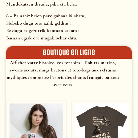
Mendekatzen dirade, pika eta bele…
6 – Ez nahiz heien pare guhaur bilakatu,
Hobeko dugu orai ixilik gelditu :
Ez dugu ez gezurrik kantuan sakatu :
Bainan egiak ere mugak behar ditu.
Boutique en ligne
Affichez votre histoire, vos terroirs ! T-shirts marins,
sweats scouts, mugs bretons et tote-bags aux refrains
mythiques : emportez l’esprit des chants français partout
avec vous.