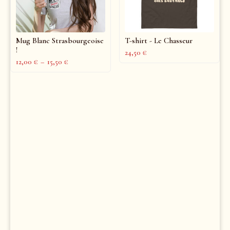
Mug Blanc Strasbourgeoise
T-shirt - Le Chasseur
!
24,50
€
12,00
€
–
15,50
€