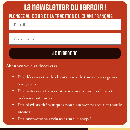
La newsletter du terroir !
PLONGEZ AU CŒUR DE LA TRADITION DU CHANT FRANÇAIS
Je m'abonne
Abonnez-vous et découvrez :
Des découvertes de chants issus de toutes les régions
françaises
Des histoires et anecdotes sur notre merveilleux et
précieux patrimoine
Des playlists thématiques pour animer partout et tout le
monde
Des promotions exclusives sur le shop !