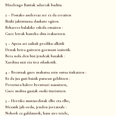
Mixelengo Batitak adarrak baditu.
2 – Postako andereaz zer ez da erraiten
Biziki jakintsuna daukute egiten.
Beharrez balakike eskola emaiten :
Gure letrak hasteko ditu irakurtzen.
3 – Apeza ari zaikuk prediku-alkitik
Denak beira gaitezen gormant izaitetik.
Bera nola den bizi jendeak bazakik :
Xardina utzi eta tira oilaskotik.
4 – Brentsak gure mahatsa zoin ontsa tinkatzen :
Ez da jus guti baizik patsean gelditzen :
Perzetura halere brentsari nausitzen,
Gure moltsa guziak osoki tturintzen.
5 – Herriko mutzurdinak elhe eta elhe,
Mezatik jali-ordu, jenden jorratzale :
Nehork ez galdaturik, hain zire tetele,