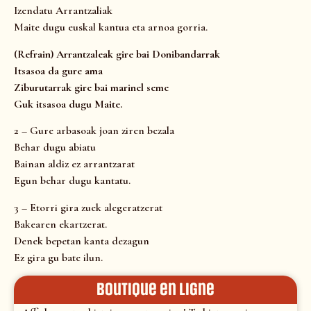
Izendatu Arrantzaliak
Maite dugu euskal kantua eta arnoa gorria.
(Refrain) Arrantzaleak gire bai Donibandarrak
Itsasoa da gure ama
Ziburutarrak gire bai marinel seme
Guk itsasoa dugu Maite.
2 – Gure arbasoak joan ziren bezala
Behar dugu abiatu
Bainan aldiz ez arrantzarat
Egun behar dugu kantatu.
3 – Etorri gira zuek alegeratzerat
Bakearen ekartzerat.
Denek bepetan kanta dezagun
Ez gira gu bate ilun.
Boutique en ligne