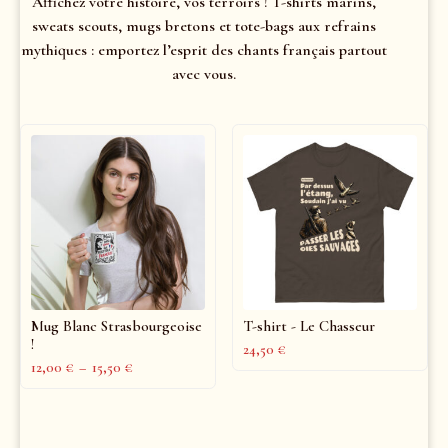
Affichez votre histoire, vos terroirs ! T-shirts marins,
sweats scouts, mugs bretons et tote-bags aux refrains
mythiques : emportez l’esprit des chants français partout
avec vous.
Mug Blanc Strasbourgeoise
T-shirt - Le Chasseur
!
24,50
€
12,00
€
–
15,50
€