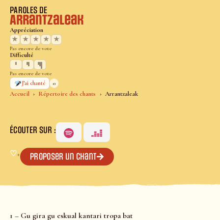
PAROLES DE
Arrantzaleak
Appréciation
★
★
★
★
★
Pas encore de vote
Difficulté
Pas encore de vote
0
J’ai chanté
Accueil
Répertoire des chants
Arrantzaleak
ÉCOUTER SUR :
♡
+
Proposer un chant
1 – Gu gira gu eskual kantari tropa bat