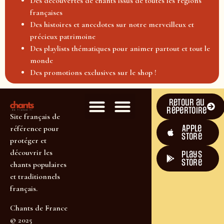
Des découvertes de chants issus de toutes les régions
françaises
Des histoires et anecdotes sur notre merveilleux et
précieux patrimoine
Des playlists thématiques pour animer partout et tout le
monde
Des promotions exclusives sur le shop !
Retour au
répertoire
Site français de
Apple
référence pour
Store
protéger et
découvrir les
plays
store
chants populaires
et traditionnels
français.
Chants de France
© 2025