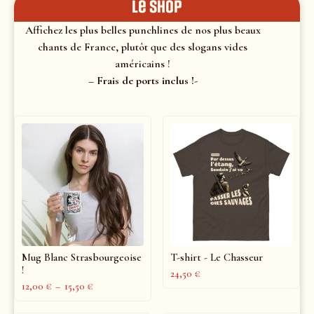
le shop
Affichez les plus belles punchlines de nos plus beaux
chants de France, plutôt que des slogans vides
américains !
– Frais de ports inclus !-
Mug Blanc Strasbourgeoise
T-shirt - Le Chasseur
!
24,50
€
12,00
€
–
15,50
€