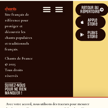
Retour au
répertoire
Site français de
Apple
référence pour
Store
protéger et
découvrir les
plays
store
chants populaires
et traditionnels
français.
Chants de France
© 2025
Tous droits
réservés
SUIVEZ-NOUS
POUR NE RIEN
MANQUER !
Avec votre accord, nous utilisons des traceurs pour mesurer