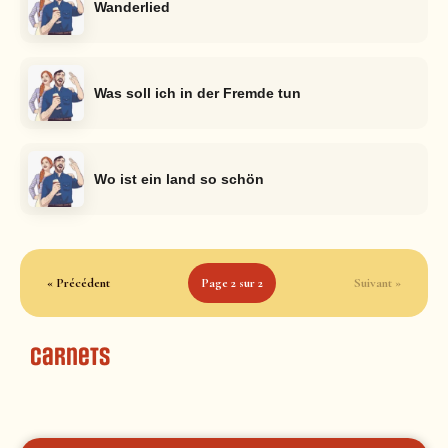
Wanderlied
Was soll ich in der Fremde tun
Wo ist ein land so schön
« Précédent
Page 2 sur 2
Suivant »
Carnets