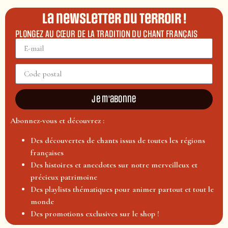
La newsletter du terroir !
PLONGEZ AU CŒUR DE LA TRADITION DU CHANT FRANÇAIS
Je m'abonne
Abonnez-vous et découvrez :
Des découvertes de chants issus de toutes les régions
françaises
Des histoires et anecdotes sur notre merveilleux et
précieux patrimoine
Des playlists thématiques pour animer partout et tout le
monde
Des promotions exclusives sur le shop !