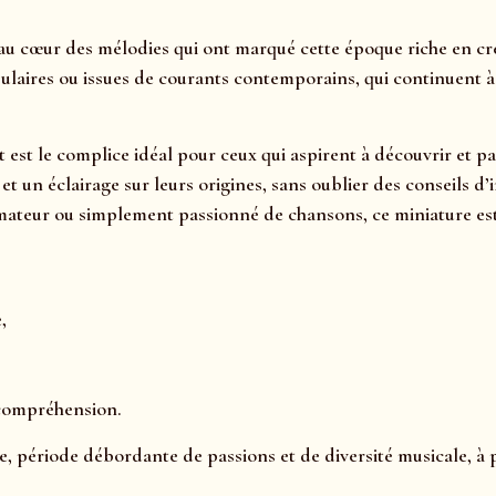
au cœur des mélodies qui ont marqué cette époque riche en cré
ulaires ou issues de courants contemporains, qui continuent à a
t est le complice idéal pour ceux qui aspirent à découvrir et p
s, et un éclairage sur leurs origines, sans oublier des consei
mateur ou simplement passionné de chansons, ce miniature est 
,
 compréhension.
ie, période débordante de passions et de diversité musicale, à 