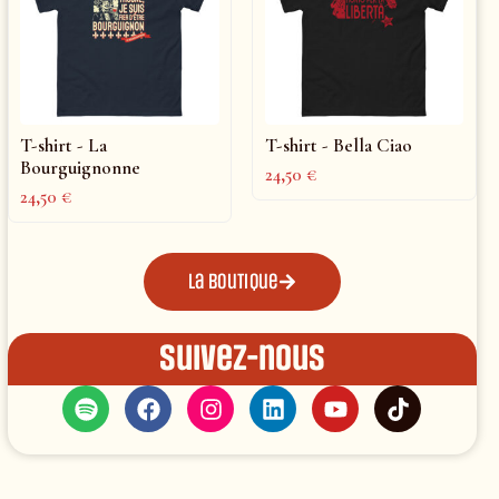
T-shirt - La
T-shirt - Bella Ciao
Bourguignonne
24,50
€
24,50
€
La boutique
Suivez-nous