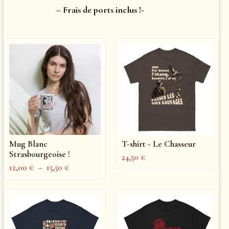
– Frais de ports inclus !-
Mug Blanc
T-shirt - Le Chasseur
Strasbourgeoise !
24,50
€
12,00
€
–
15,50
€