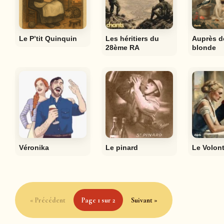
Le P’tit Quinquin
Les héritiers du
Auprès d
28ème RA
blonde
Véronika
Le pinard
Le Volont
« Précédent
Page 1 sur 2
Suivant »