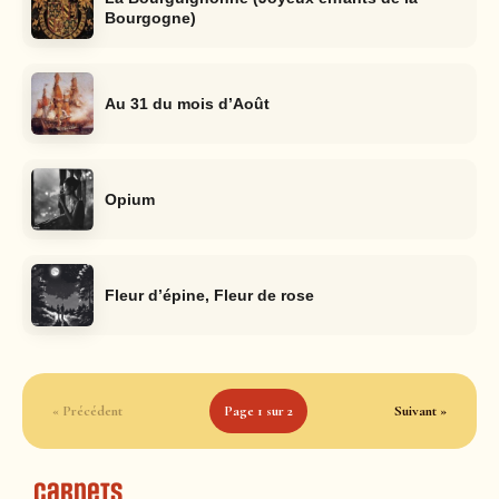
Bourgogne)
Au 31 du mois d’Août
Opium
Fleur d’épine, Fleur de rose
« Précédent
Page 1 sur 2
Suivant »
Carnets