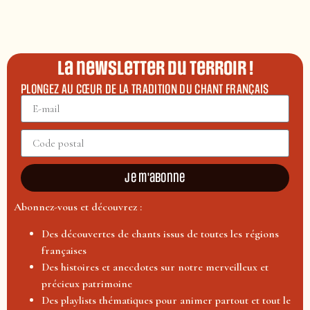
La newsletter du terroir !
PLONGEZ AU CŒUR DE LA TRADITION DU CHANT FRANÇAIS
Je m'abonne
Abonnez-vous et découvrez :
Des découvertes de chants issus de toutes les régions
françaises
Des histoires et anecdotes sur notre merveilleux et
précieux patrimoine
Des playlists thématiques pour animer partout et tout le