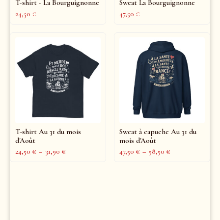
T-shirt - La Bourguignonne
Sweat La Bourguignonne
24,50
€
47,50
€
T-shirt Au 31 du mois
Sweat à capuche Au 31 du
d'Août
mois d'Août
24,50
€
–
31,90
€
47,50
€
–
58,50
€