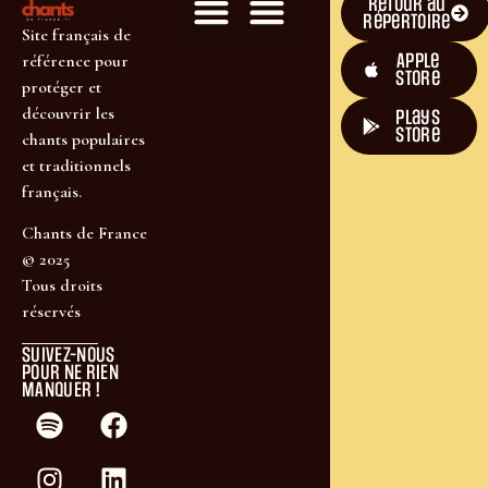
Retour au
répertoire
Site français de
Apple
référence pour
Store
protéger et
découvrir les
plays
store
chants populaires
et traditionnels
français.
Chants de France
© 2025
Tous droits
réservés
SUIVEZ-NOUS
POUR NE RIEN
MANQUER !