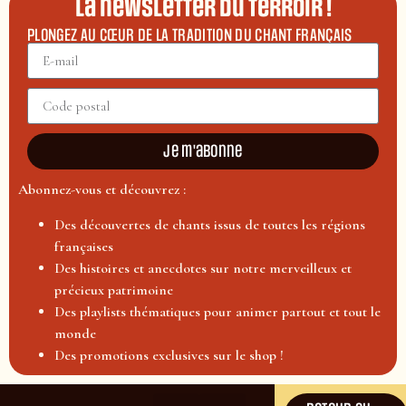
La newsletter du terroir !
PLONGEZ AU CŒUR DE LA TRADITION DU CHANT FRANÇAIS
Je m'abonne
Abonnez-vous et découvrez :
Des découvertes de chants issus de toutes les régions
françaises
Des histoires et anecdotes sur notre merveilleux et
précieux patrimoine
Des playlists thématiques pour animer partout et tout le
monde
Des promotions exclusives sur le shop !