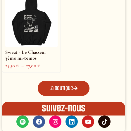
Sweat - Le Chasseur
3ème mi-temps
24,50
€
–
27,00
€
La boutique
Suivez-nous