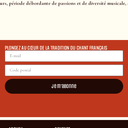
eurs, période débordante de passions et de diversité musicale, 
PLONGEZ AU CŒUR DE LA TRADITION DU CHANT FRANÇAIS
Je m'abonne