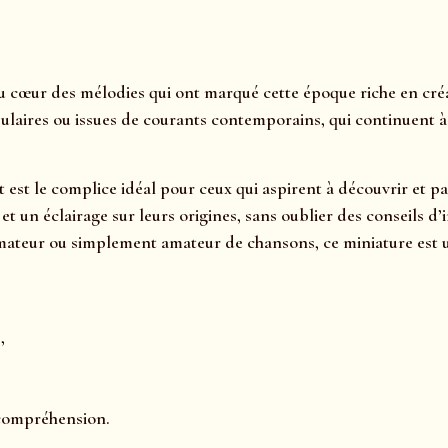
 cœur des mélodies qui ont marqué cette époque riche en créat
ulaires ou issues de courants contemporains, qui continuent à a
t est le complice idéal pour ceux qui aspirent à découvrir et 
s, et un éclairage sur leurs origines, sans oublier des consei
mateur ou simplement amateur de chansons, ce miniature est u
,
 compréhension.