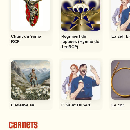
Chant du 9ème
Régiment de
La sidi b
RCP
rapaces (Hymne du
1er RCP)
L’edelweiss
Ô Saint Hubert
Le cor
Carnets