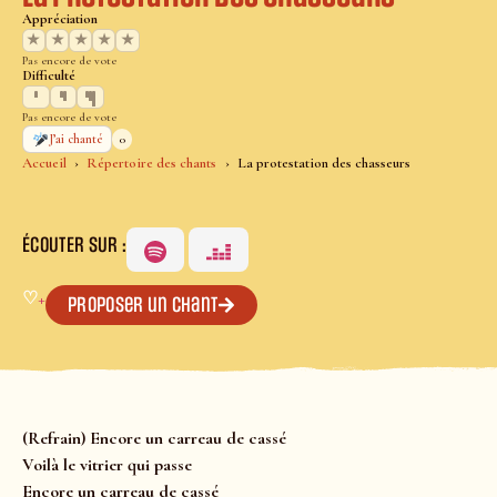
Appréciation
★
★
★
★
★
Pas encore de vote
Difficulté
Pas encore de vote
0
J’ai chanté
Accueil
Répertoire des chants
La protestation des chasseurs
ÉCOUTER SUR :
♡
+
Proposer un chant
(Refrain)
Encore un carreau de cassé
Voilà le vitrier qui passe
Encore un carreau de cassé