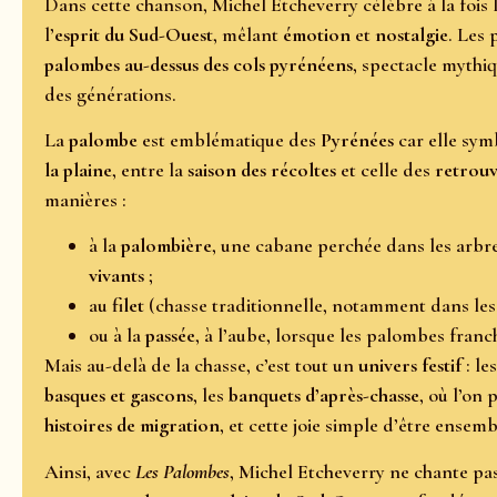
Dans cette chanson, Michel Etcheverry célèbre à la fois 
l’
esprit du Sud-Ouest
, mêlant
émotion
et
nostalgie
. Les 
palombes au-dessus des cols pyrénéens
, spectacle mythi
des générations.
La
palombe
est emblématique des
Pyrénées
car elle sym
la plaine
, entre la
saison des récoltes
et celle des
retrouv
manières :
à la
palombière
, une cabane perchée dans les arbre
vivants
;
au
filet
(chasse traditionnelle, notamment dans les 
ou à la
passée
, à l’aube, lorsque les palombes franch
Mais au-delà de la chasse, c’est tout un
univers festif
: le
basques et gascons
, les
banquets d’après-chasse
, où l’on 
histoires de migration
, et cette joie simple d’être ensem
Ainsi, avec
Les Palombes
, Michel Etcheverry ne chante pas 