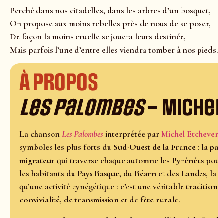
Perché dans nos
citadelles
, dans les arbres d’un bosquet,
On propose aux moins rebelles près de nous de se poser,
De façon la moins cruelle se jouera leurs destinée,
Mais parfois l’une d’entre elles viendra tomber à nos pieds.
À propos
Les Palombes
– Miche
La chanson
Les Palombes
interprétée par
Michel Etcheve
symboles les plus forts du
Sud-Ouest de la France
: la
p
migrateur
qui traverse chaque automne les
Pyrénées
pou
les habitants du
Pays Basque
, du
Béarn
et des
Landes
, la
qu’une activité cynégétique : c’est une véritable
tradition
convivialité
, de
transmission
et de
fête rurale
.