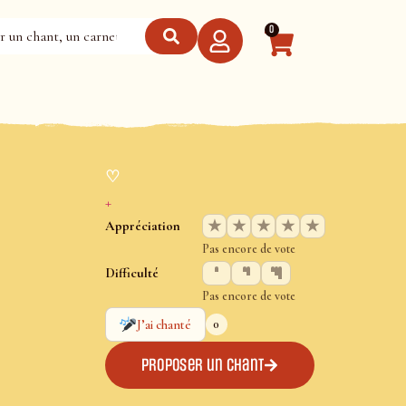
0
♡
+
★
★
★
★
★
Appréciation
Pas encore de vote
Difficulté
Pas encore de vote
0
J’ai chanté
Proposer un chant