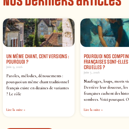
Nos derniers articles
UN MÊME CHANT, CENT VERSIONS :
POURQUOI NOS COMPTIN
POURQUOI ?
FRANÇAISES SONT-ELLES 
CRUELLES ?
juin 9, 2026
juin 7, 2026
Paroles, mélodies, dénouements :
Naufrages, loups, morts vi
pourquoi un même chant traditionnel
Derrière leur douceur, les
français existe en dizaines de variantes
françaises cachent des histo
? Le rôle
sombres. Voici pourquoi. O
Lire la suite »
Lire la suite »