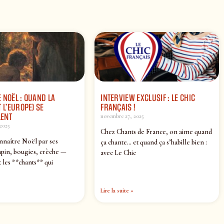
 NOËL : QUAND LA
INTERVIEW EXCLUSIF : LE CHIC
 L’EUROPE) SE
FRANÇAIS !
ENT
novembre 27, 2025
2025
Chez Chants de France, on aime quand
nnaître Noël par ses
ça chante… et quand ça s’habille bien :
pin, bougies, crèche —
avec Le Chic
 les **chants** qui
Lire la suite »