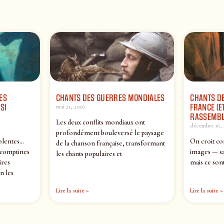
ES
CHANTS DES GUERRES MONDIALES
CHANTS DE
SI
FRANCE (ET
mai 21, 2026
RASSEMBL
Les deux conflits mondiaux ont
décembre 16, 
profondément bouleversé le paysage
olentes…
On croit co
de la chanson française, transformant
 comptines
images — sa
les chants populaires et
ires
mais ce sont
n les
Lire la suite »
Lire la suite »