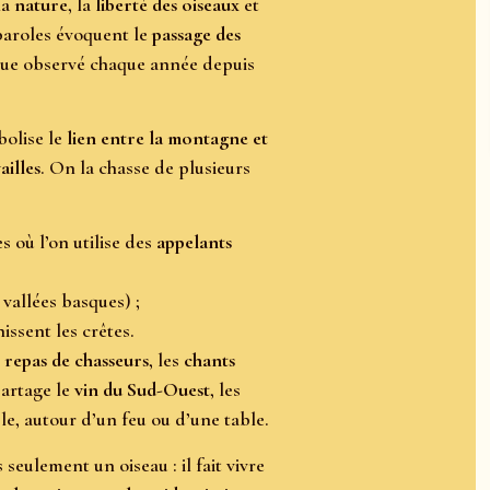
la
nature
, la
liberté des oiseaux
et
paroles évoquent le
passage des
que observé chaque année depuis
bolise le
lien entre la montagne et
ailles
. On la chasse de plusieurs
s où l’on utilise des
appelants
vallées basques) ;
issent les crêtes.
s
repas de chasseurs
, les
chants
partage le
vin du Sud-Ouest
, les
ble, autour d’un feu ou d’une table.
seulement un oiseau : il fait vivre