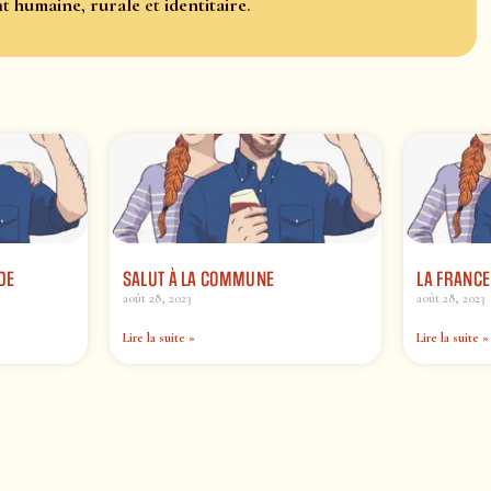
nt
humaine
,
rurale
et
identitaire
.
DE
SALUT À LA COMMUNE
LA FRANCE
août 28, 2023
août 28, 2023
Lire la suite »
Lire la suite »