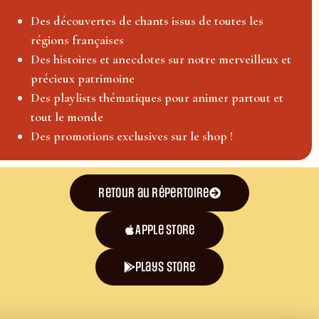
Des découvertes de chants issus de toutes les
régions françaises
Des histoires et anecdotes sur notre merveilleux et
précieux patrimoine
Des playlists thématiques pour animer partout et
tout le monde
Des promotions exclusives sur le shop !
Retour au répertoire
Apple Store
plays store