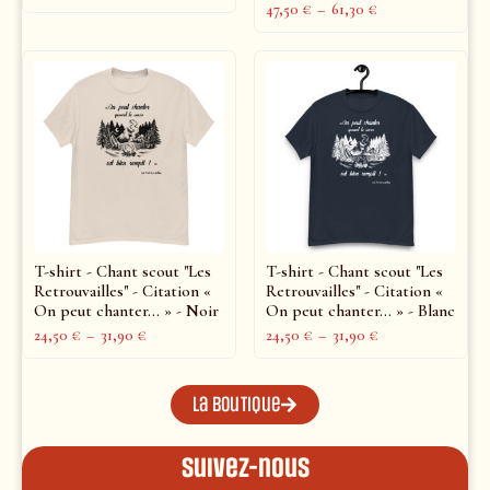
47,50
€
–
61,30
€
T-shirt - Chant scout "Les
T-shirt - Chant scout "Les
Retrouvailles" - Citation «
Retrouvailles" - Citation «
On peut chanter… » - Noir
On peut chanter… » - Blanc
24,50
€
–
31,90
€
24,50
€
–
31,90
€
La boutique
Suivez-nous