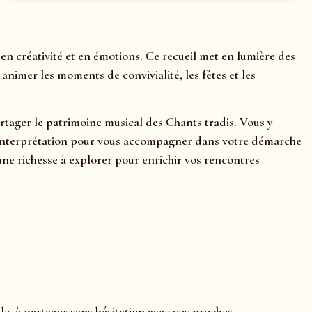
n créativité et en émotions. Ce recueil met en lumière des
nimer les moments de convivialité, les fêtes et les
artager le patrimoine musical des Chants tradis. Vous y
ls d’interprétation pour vous accompagner dans votre démarche
ne richesse à explorer pour enrichir vos rencontres
le, à partager sans hésitation avec vos proches.