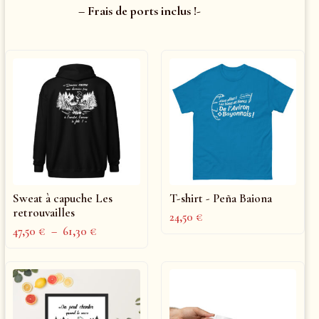
– Frais de ports inclus !-
Sweat à capuche Les
T-shirt - Peña Baiona
retrouvailles
24,50
€
47,50
€
–
61,30
€