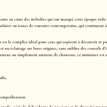
ante au cœur des mélodies qui ont marqué cette époque riche e
ulaires ou issues de courants contemporains, qui continuent à a
t est le complice idéal pour ceux qui aspirent à découvrir et p
s, et un éclairage sur leurs origines, sans oublier des consei
mateur ou simplement amateur de chansons, ce miniature est u
adis,
 compréhension.
 tradis, période débordante de passions et de diversité musica