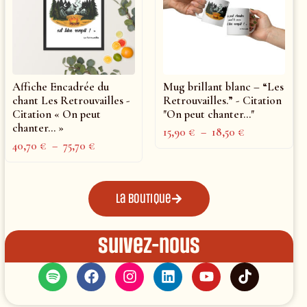
Affiche Encadrée du
Mug brillant blanc – “Les
chant Les Retrouvailles -
Retrouvailles.” - Citation
Citation « On peut
"On peut chanter..."
chanter… »
15,90
€
–
18,50
€
40,70
€
–
75,70
€
La boutique
Suivez-nous