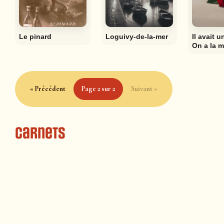
Le pinard
Loguivy-de-la-mer
Il avait u
On a la m
« Précédent
Page 2 sur 2
Suivant »
Carnets