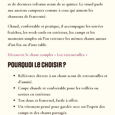
et de derniers refrains avant de se quitter. Le visuel parle
aux anciens campeurs comme à ceux qui aiment les
chansons de fraternité.
Chaud, confortable et pratique, il accompagne les soirées
fraîches, les week-ends en extérieur, les camps et les
moments simples où l’on retrouve les mêmes chants autour
d’un feu ou d’une table.
Découvrir le chant complet « Les retrouvailles »
Pourquoi le choisir ?
Référence directe à un chant scout de retrouvailles et
d’amitié.
Coupe chaude et confortable pour les veillées ou
sorties en extérieur.
Ton doux et fraternel, facile à offrir.
Un vêtement pensé pour garder avec soi l’esprit des
camps et des chants partagés.