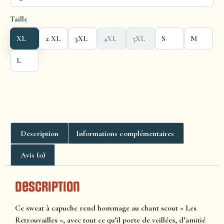
Taille
XL
2 XL
3XL
4XL
5XL
S
M
L
Description
Informations complémentaires
Avis (0)
Description
Ce sweat à capuche rend hommage au chant scout « Les
Retrouvailles », avec tout ce qu’il porte de veillées, d’amitié