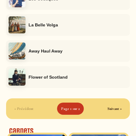
La Belle Volga
Away Haul Away
Flower of Scotland
« Précédent
Page 1 sur 2
Suivant »
Carnets