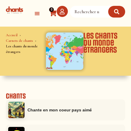
Panneau de gestion des cookies
0
Les chants
Accueil
Carnets de chants
du monde
Les chants du monde
étrangers
étrangers
Chants
Chante en mon coeur pays aimé