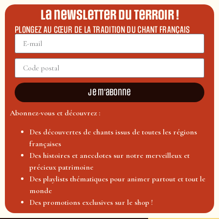
La newsletter du terroir !
PLONGEZ AU CŒUR DE LA TRADITION DU CHANT FRANÇAIS
Je m'abonne
Abonnez-vous et découvrez :
Des découvertes de chants issus de toutes les régions
françaises
Des histoires et anecdotes sur notre merveilleux et
précieux patrimoine
Des playlists thématiques pour animer partout et tout le
monde
Des promotions exclusives sur le shop !