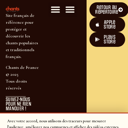
Retour au
répertoire
Site français de
Apple
référence pour
Store
protéger et
découvrir les
plays
store
chants populaires
et traditionnels
français.
Chants de France
© 2025
Tous droits
réservés
SUIVEZ-NOUS
POUR NE RIEN
MANQUER !
Avec votre accord, nous utilisons des traceurs pour mesurer
l'audience, améliorer nos campagnes et afficher des vidéos externes.