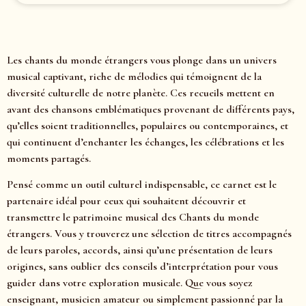
Les chants du monde étrangers vous plonge dans un univers
musical captivant, riche de mélodies qui témoignent de la
diversité culturelle de notre planète. Ces recueils mettent en
avant des chansons emblématiques provenant de différents pays,
qu’elles soient traditionnelles, populaires ou contemporaines, et
qui continuent d’enchanter les échanges, les célébrations et les
moments partagés.
Pensé comme un outil culturel indispensable, ce carnet est le
partenaire idéal pour ceux qui souhaitent découvrir et
transmettre le patrimoine musical des Chants du monde
étrangers. Vous y trouverez une sélection de titres accompagnés
de leurs paroles, accords, ainsi qu’une présentation de leurs
origines, sans oublier des conseils d’interprétation pour vous
guider dans votre exploration musicale. Que vous soyez
enseignant, musicien amateur ou simplement passionné par la