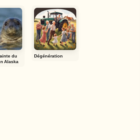
ainte du
Dégénération
n Alaska