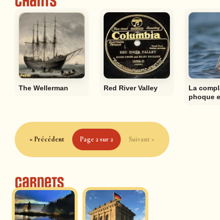
Chants
The Wellerman
Red River Valley
La compl
phoque e
« Précédent
Page 2 sur 2
Suivant »
Carnets