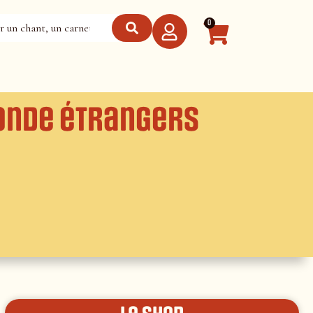
0
onde étrangers