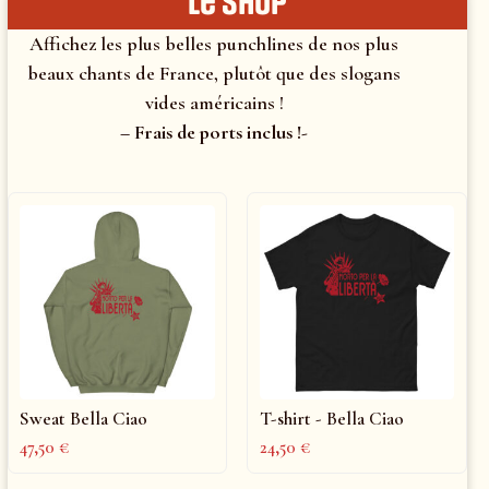
le shop
Affichez les plus belles punchlines de nos plus
beaux chants de France, plutôt que des slogans
vides américains !
– Frais de ports inclus !-
Sweat Bella Ciao
T-shirt - Bella Ciao
47,50
€
24,50
€