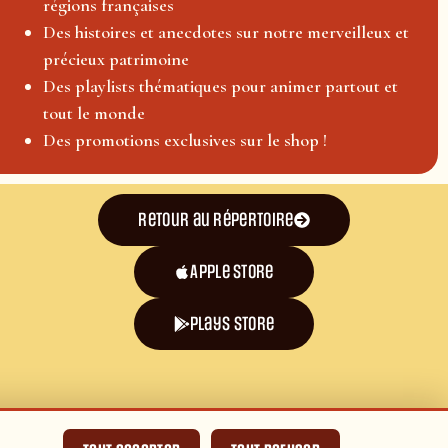
régions françaises
Des histoires et anecdotes sur notre merveilleux et
précieux patrimoine
Des playlists thématiques pour animer partout et
tout le monde
Des promotions exclusives sur le shop !
Retour au répertoire
Apple Store
plays store