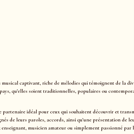
usical captivant, riche de mélodies qui témoignent de la diver
ys, qu’elles soient traditionnelles, populaires ou contemporai
le partenaire idéal pour ceux qui souhaitent découvrir et tra
és de leurs paroles, accords, ainsi qu’une présentation de leu
z enseignant, musicien amateur ou simplement passionné par l