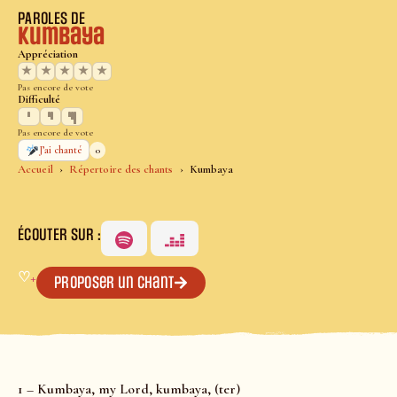
PAROLES DE
Kumbaya
Appréciation
★
★
★
★
★
Pas encore de vote
Difficulté
Pas encore de vote
0
J’ai chanté
Accueil
Répertoire des chants
Kumbaya
ÉCOUTER SUR :
♡
+
Proposer un chant
1 – Kumbaya, my Lord, kumbaya, (ter)