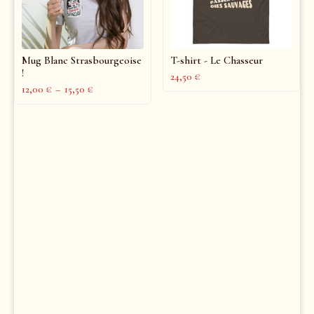
Mug Blanc Strasbourgeoise
T-shirt - Le Chasseur
!
24,50
€
12,00
€
–
15,50
€