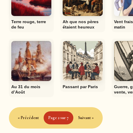
Terre rouge, terre
Ah que nos pères
Vent frai
de feu
étaient heureux
matin
Au 31 du mois
Passant par Paris
Guerre, g
d’Août
vente, ve
« Précédent
Page 2 sur 7
Suivant »