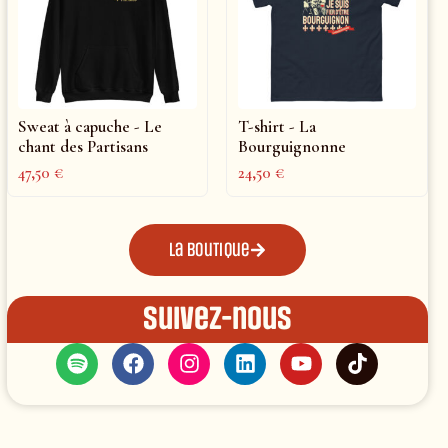
Sweat à capuche - Le
T-shirt - La
chant des Partisans
Bourguignonne
47,50
€
24,50
€
La boutique
Suivez-nous