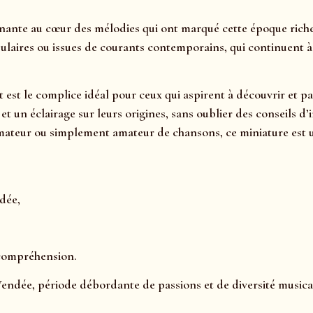
ante au cœur des mélodies qui ont marqué cette époque riche e
ulaires ou issues de courants contemporains, qui continuent à a
et est le complice idéal pour ceux qui aspirent à découvrir et
s, et un éclairage sur leurs origines, sans oublier des consei
mateur ou simplement amateur de chansons, ce miniature est u
dée,
 compréhension.
Vendée, période débordante de passions et de diversité musical