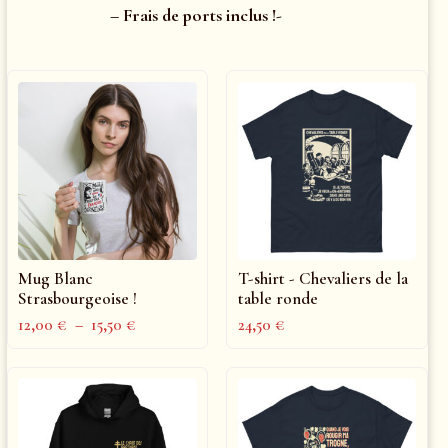
– Frais de ports inclus !-
Mug Blanc
T-shirt - Chevaliers de la
Strasbourgeoise !
table ronde
12,00
€
–
15,50
€
24,50
€